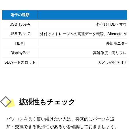
端子の種類
USB Type-A
外付けHDD・マ
USB Type-C
外付けストレージへの高速データ転送、Alternat
HDMI
外部モニター
DisplayPort
高解像度・高リフレ
SDカードスロット
カメラやビデオカ
拡張性もチェック
パソコンを長く使い続けたい人は、将来的にパーツを追
加・交換できる拡張性があるかを確認しておきましょう。