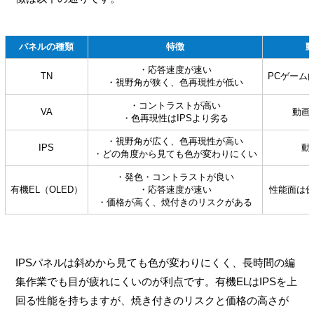
パネルの種類
特徴
・応答速度が速い
TN
PCゲーム
・視野角が狭く、色再現性が低い
・コントラストが高い
VA
動画
・色再現性はIPSより劣る
・視野角が広く、色再現性が高い
IPS
動
・どの角度から見ても色が変わりにくい
・発色・コントラストが良い
有機EL（OLED）
・応答速度が速い
性能面は
・価格が高く、焼付きのリスクがある
IPSパネルは斜めから見ても色が変わりにくく、長時間の編
集作業でも目が疲れにくいのが利点です。有機ELはIPSを上
回る性能を持ちますが、焼き付きのリスクと価格の高さが