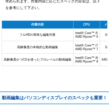
求められます。作業内容に応じたスペックの目安は、以下
を参考にして下さい。
作業内容
CPU
メ
Intel® Core™ i5
フルHDの簡単な編集作業
16
AMD Ryzen™ 5
Intel® Core™ i7
高解像度の本格的な動画編集
32
AMD Ryzen™ 7
Intel® Core™ i9
高解像度かつCGを使ったプロレベルの動画編集
64G
AMD Ryzen™ 9
動画編集はパソコンディスプレイのスペックも重要！