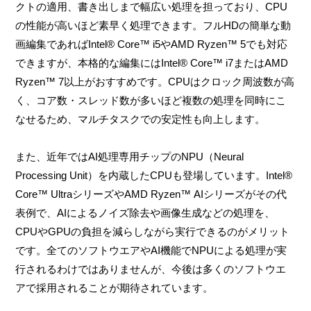
クトの適用、書き出しまで幅広い処理を担っており、CPU
の性能が高いほど素早く処理できます。フルHDの簡単な動
画編集であればIntel® Core™ i5やAMD Ryzen™ 5でも対応
できますが、本格的な編集にはIntel® Core™ i7またはAMD
Ryzen™ 7以上がおすすめです。CPUはクロック周波数が高
く、コア数・スレッド数が多いほど複数の処理を同時にこ
なせるため、マルチタスクでの安定性も向上します。
また、近年ではAI処理専用チップのNPU（Neural
Processing Unit）を内蔵したCPUも登場しています。Intel®
Core™ UltraシリーズやAMD Ryzen™ AIシリーズがその代
表例で、AIによるノイズ除去や画像生成などの処理を、
CPUやGPUの負担を減らしながら実行できるのがメリット
です。全てのソフトウエアやAI機能でNPUによる処理が実
行されるわけではありませんが、今後は多くのソフトウエ
アで採用されることが期待されています。