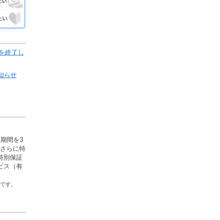
売を終了し
知らせ
期間を3
、さらに特
特別保証
ビス（有
ズです。