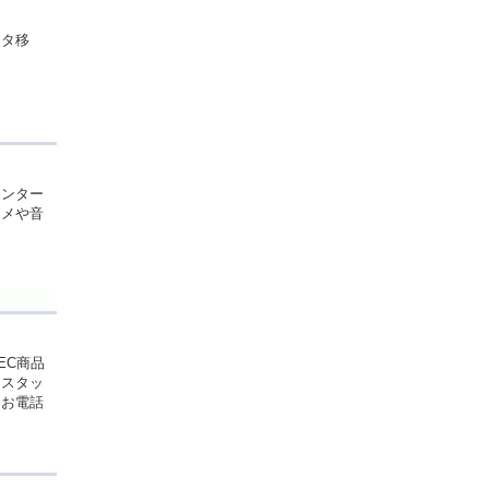
ータ移
インター
カメや音
EC商品
門スタッ
。お電話