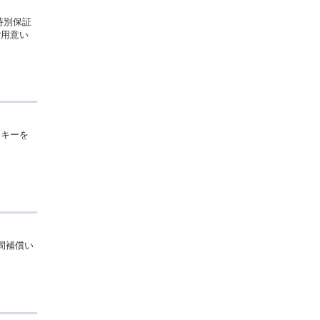
特別保証
ご用意い
スキーを
間補償い