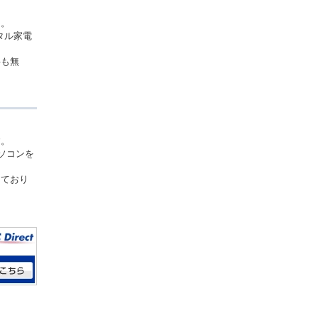
ト。
タル家電
料も無
す。
ソコンを
っており