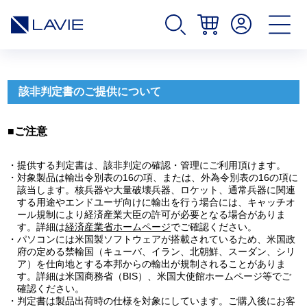
該非判定書のご提供について
■ご注意
・提供する判定書は、該非判定の確認・管理にご利用頂けます。
・対象製品は輸出令別表の16の項、または、外為令別表の16の項に
該当します。核兵器や大量破壊兵器、ロケット、通常兵器に関連
する用途やエンドユーザ向けに輸出を行う場合には、キャッチオ
ール規制により経済産業大臣の許可が必要となる場合がありま
す。詳細は
経済産業省ホームページ
でご確認ください。
・パソコンには米国製ソフトウェアが搭載されているため、米国政
府の定める禁輸国（キューバ、イラン、北朝鮮、スーダン、シリ
ア）を仕向地とする本邦からの輸出が規制されることがありま
す。詳細は米国商務省（BIS）、米国大使館ホームページ等でご
確認ください。
・判定書は製品出荷時の仕様を対象にしています。ご購入後にお客