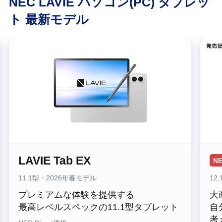
NEC LAVIE パソコン(PC) タブレッ
ト 最新モデル
LAVIE Tab EX
N
11.1型・2026年春モデル
12
プレミアムな体験を提供する
大
最高レベルスペックの11.1型タブレット
自
考