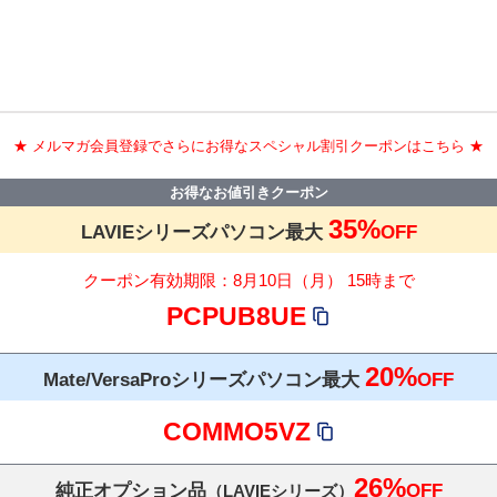
★ メルマガ会員登録でさらにお得なスペシャル割引クーポンはこちら ★
お得なお値引きクーポン
35
%
LAVIEシリーズパソコン最大
OFF
クーポン有効期限：
8
月
10
日
（月）
15
時まで
PCPUB8UE
20
%
Mate/VersaProシリーズパソコン最大
OFF
COMMO5VZ
26
%
純正オプション品
OFF
（LAVIEシリーズ）