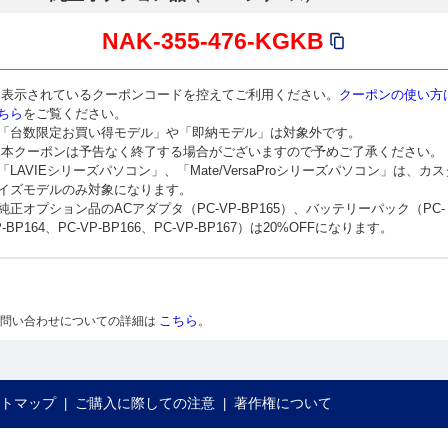
NAK-355-476-KGKB
 表示されているクーポンコードを控えてご利用ください。
クーポンの使い方
ちら
をご覧ください。
「台数限定お買い得モデル」や「即納モデル」は対象外です。
 本クーポンは予告なく終了する場合がございますので予めご了承ください。
「LAVIEシリーズパソコン」、「Mate/VersaProシリーズパソコン」は、カス
イズモデルのみ対象になります。
純正オプション品のACアダプタ（PC-VP-BP165）、バッテリーパック（PC-
P-BP164、PC-VP-BP166、PC-VP-BP167）は20%OFFになります。
こちら
お問い合わせについての詳細は
。
トマップ
ご購入に際しての注意
著作権について