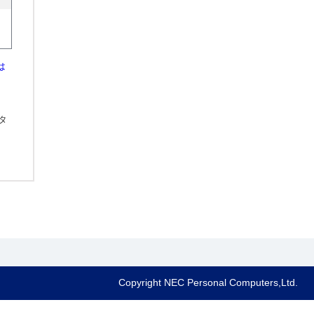
は
タ
Copyright NEC Personal Computers,Ltd.