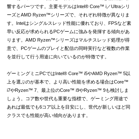
響するパーツです。主要モデルはIntel® Core™ i／Ultraシリ
ーズとAMD Ryzen™シリーズで、それぞれ特徴が異なりま
す。Intelはシングルスレッド性能に優れており、FPSなど素
早い反応が求められるPCゲームに強みを発揮する傾向があ
ります。AMD Ryzen™シリーズはマルチスレッド処理が得
意で、PCゲームのプレイと配信の同時実行など複数の作業
を並行して行う用途に向いているのが特徴です。
ゲーミングミニPCではIntel® Core™ i5やAMD Ryzen™ 5以
上を選ぶのが基本で、より高い性能を求める場合はCore™
i7やRyzen™ 7、最上位のCore™ i9やRyzen™ 9も検討しま
しょう。コア数や世代も重要な指標で、ゲーミング用途で
あれば最低でも6コア以上を目安にし、世代が新しいほど同
クラスでも性能が高い傾向があります。