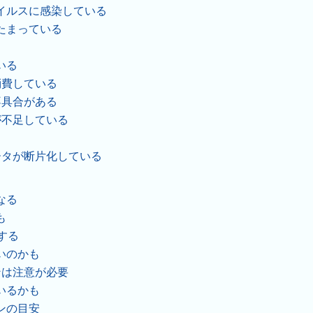
イルスに感染している
たまっている
いる
消費している
不具合がある
が不足している
ータが断片化している
なる
も
をする
いのかも
ンは注意が必要
いるかも
ンの目安