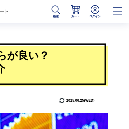
ート
検索
カート
ログイン
らが良い？
介
2025.06.25(WED)