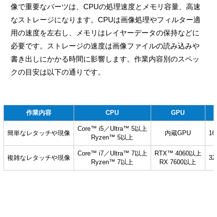
像で重要なパーツは、CPUの処理速度とメモリ容量、高速
なストレージになります。CPUは画像処理やフィルター適
用の速度を左右し、メモリはレイヤーデータの保持などに
必要です。ストレージの速度は画像ファイルの読み込みや
書き出しにかかる時間に影響します。作業内容別のスペッ
クの目安は以下の通りです。
作業内容
CPU
GPU
Core™ i5／Ultra™ 5以上
簡単なレタッチや現像
内蔵GPU
1
Ryzen™ 5以上
Core™ i7／Ultra™ 7以上
RTX™ 4060以上
複雑なレタッチや現像
3
Ryzen™ 7以上
RX 7600以上