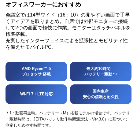
オフィスワーカーにおすすめ
会議室では14型ワイド（16：10）の見やすい画面で手早
くアイデアを取りまとめ。⾃席では外部モニターに接続
して2つの画面で軽快に作業。モニターはタッチパネルを
標準搭載。
充実したインターフェイスによる拡張性とモビリティ性
を備えたモバイルPC。
AMD Ryzen™ 5
最大約10時間
プロセッサ 搭載
バッテリー駆動
＊1
国内生産
Wi-Fi 7・LTE対応
安心の信頼と耐久性
＊1 : 動画再生時。バッテリー（M）搭載モデルの場合です。バッテリ
ー駆動時間は、JEITAバッテリ動作時間測定法（Ver.3.0）に基づいて
測定しためやす時間です。