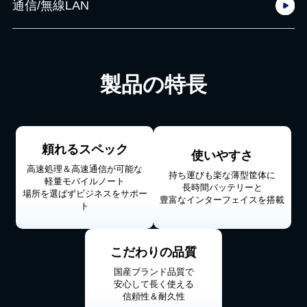
通信/無線LAN
製品の特長
頼れるスペック
使いやすさ
高速処理＆高速通信が可能な
持ち運びも楽な薄型筐体に
軽量モバイルノート
長時間バッテリーと
場所を選ばずビジネスをサポー
豊富なインターフェイスを搭載
ト
こだわりの品質
国産ブランド品質で
安心して長く使える
信頼性＆耐久性