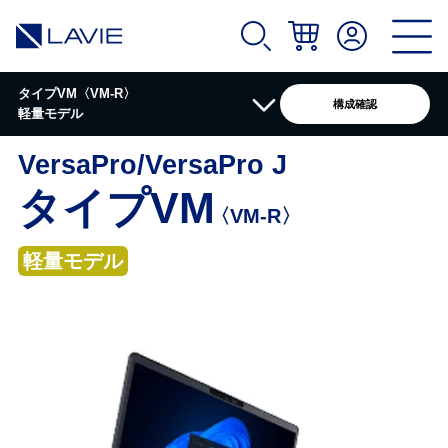
タイプVM〈VM-R〉
構成確認
軽量モデル
VersaPro/VersaPro J
製品情報
タイプVM
〈VM-R〉
カタログ
軽量モデル
スペック詳細
ソフトウェア
拡張機器