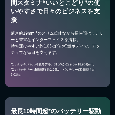
間スタミナ
“いいとこどり”の使
いやすさで⽇々のビジネスを⽀
援
*1
薄さ約19mm
のスリム筐体ながら長時間バッテリ
ーと豊富なインターフェイスを搭載。
*2
持ち運びやすい約1.03kg
の軽量ボディで、アク
ティブな毎日を支えます。
*1：タッチパネル搭載モデル。315(W)×222(D)×18.9(H)mm。
*2：バッテリー(M)搭載時 約1.09kg、バッテリー(S)搭載時 約
1.03kg。
最長10時間超*のバッテリー駆動