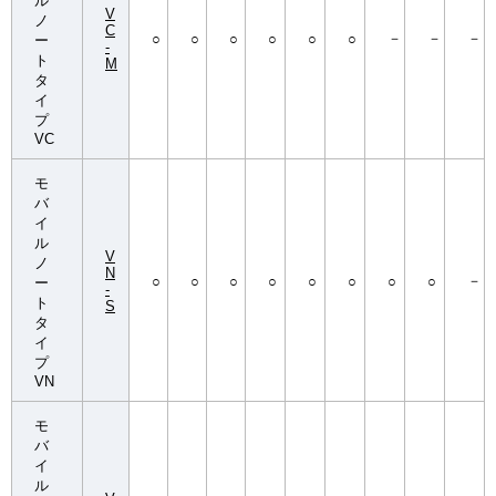
ル
V
ノ
C
－
－
－
○
○
○
○
○
○
ー
-
ト
M
タ
イ
プ
VC
モ
バ
イ
ル
V
ノ
N
－
○
○
○
○
○
○
○
○
ー
-
ト
S
タ
イ
プ
VN
モ
バ
イ
ル