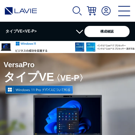
タイプVE<VE-P>
構成確認
製品情報
VersaPro
カタログ
タイプVE
〈VE-P〉
スペック詳細
ソフトウェア
拡張機器