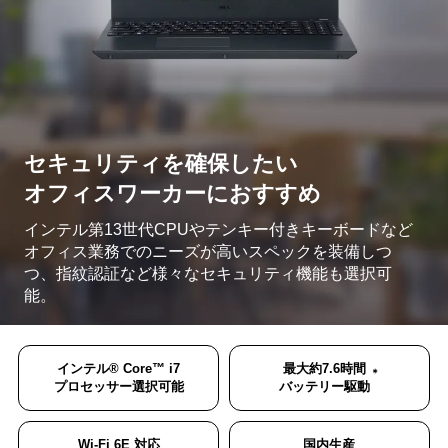
各部の名称
セキュリティを確保したい
オフィスワーカーにおすすめ
インテル第13世代CPUやテンキー付きキーボードなど
オフィス業務でのニーズが高いスペックを装備しつ
つ、指紋認証など様々なセキュリティ機能も選択可
能。
インテル® Core™ i7
最大約7.6時間
＊
プロセッサー選択可能
バッテリー駆動
Wi-Fi 6E 対応
国内生産