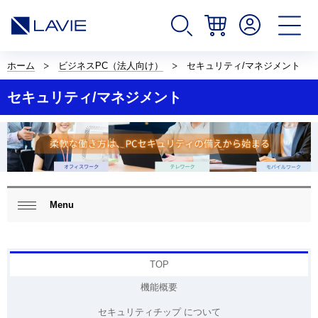
サ
イ
ホーム
ビジネスPC（法人向け）
セキュリティ/マネジメント
ト
内
セキュリティ/マネジメント
の
現
在
位
置
を
表
示
ロ
し
ー
Menu
閉じ
て
カ
る
い
ル
ま
ナ
す。
ビ
TOP
ゲ
ー
機能概要
シ
ョ
セキュリティチップ について