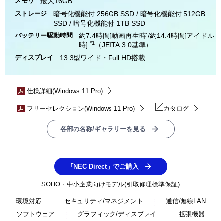
メモリ
最大16GB
ストレージ
暗号化機能付 256GB SSD / 暗号化機能付 512GB
SSD / 暗号化機能付 1TB SSD
バッテリー駆動時間
約7.4時間[動画再生時]/約14.4時間[アイドル
*1
時]
（JEITA 3.0基準）
ディスプレイ
13.3型ワイド・Full HD搭載
仕様詳細(Windows 11 Pro)
フリーセレクション(Windows 11 Pro)
カタログ
各部の名称/ギャラリーを見る
「NEC Direct」でご購入
SOHO・中小企業向けモデル(引取修理標準保証)
環境対応
セキュリティ/マネジメント
通信/無線LAN
ソフトウェア
グラフィック/ディスプレイ
拡張機器