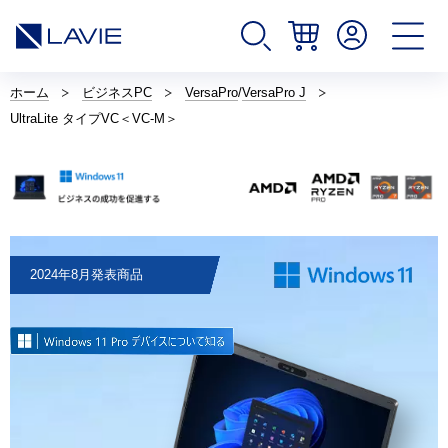
サ
イ
ホーム
ビジネスPC
VersaPro
/
VersaPro J
ト
UltraLite タイプVC＜VC-M＞
内
の
現
在
位
置
2024年8月発表商品