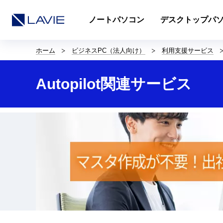
ノートパソコン
デスクトップパ
サ
イ
ホーム
ビジネスPC（法人向け）
利用支援サービス
ト
内
の
Autopilot関連サービス
現
在
位
置
を
表
示
し
て
い
ま
す。