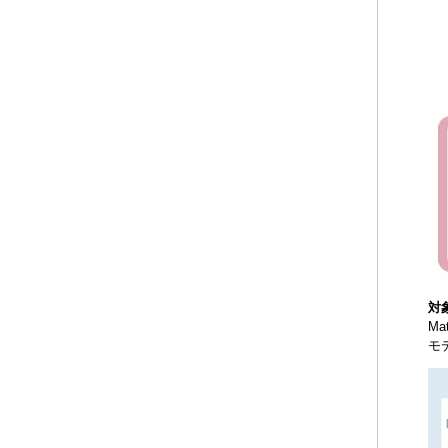
対
Ma
モ