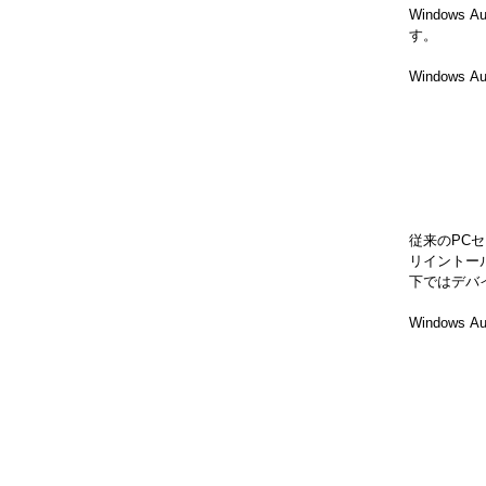
Window
す。
Window
従来のPC
リイントー
下ではデバ
Windows