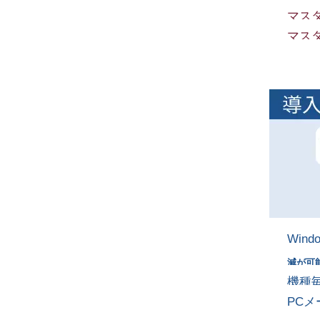
マス
マス
Win
減が可
機種
PC