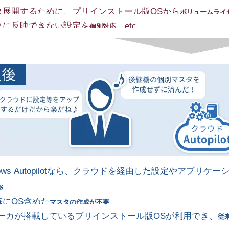
タ展開するために、プリインストール版OSから
ボリュームライ
タに反映できない設定を
etc…
個別対応
dows Autopilotなら、クラウドを経由した設定やアプ
能
毎にOS含めた
マスタの作成が不要
メーカが搭載しているプリインストール版OSが利用でき、
従