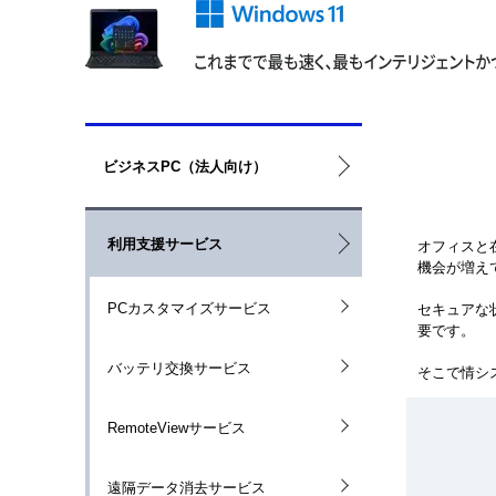
ロ
ー
ビジネスPC（法人向け）
カ
ル
ナ
ビ
利用支援サービス
オフィスと
ゲ
機会が増え
ー
シ
PCカスタマイズサービス
セキュアな
ョ
要です。
ン
バッテリ交換サービス
そこで情シス部
RemoteViewサービス
遠隔データ消去サービス