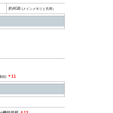
約4GB
(メインメモリと共用）
＊11
接続)
io機能搭載
＊13