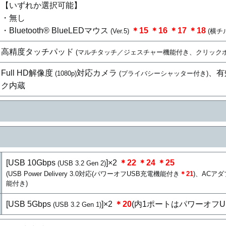
【いずれか選択可能】
・無し
・Bluetooth® BlueLEDマウス
＊15
＊16
＊17
＊18
(Ver.5)
(横チ
高精度タッチパッド
(マルチタッチ／ジェスチャー機能付き、クリックボ
Full HD解像度
対応カメラ
、有
(1080p)
(プライバシーシャッター付き)
ク内蔵
[USB 10Gbps
]×2
＊22
＊24
＊25
(USB 3.2 Gen 2)
(USB Power Delivery 3.0対応(パワーオフUSB充電機能付き
＊21
)、ACアダ
能付き)
[USB 5Gbps
]×2
＊20
(内1ポートはパワーオフ
(USB 3.2 Gen 1)