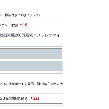
ルト機能付き
＊19
)(ブラック)
＊19
タン一体型)
効画素数200万画素／ステレオマイ
プタの接続ポートを兼用、DisplayPort出力機
USB充電機能付き
＊21
)