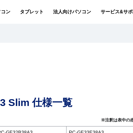
ソコン
タブレット
法人向けパソコン
サービス&サポ
アプリ(店頭販売モデル)
アプリ(Web限定モデル)
各部の名称・サイズ
N13 Slim 仕様一覧
※注釈は表中の
PC-GE32B38A3
PC-GE33E38A3