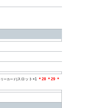
スロット×1
＊28
＊29
＊
メモリーカード)