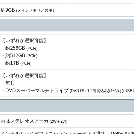
約9GB
(メインメモリと共用）
【いずれか選択可能】
・約256GB
(PCIe)
・約512GB
(PCIe)
・約1TB
(PCIe)
【いずれか選択可能】
・無し
・DVDスーパーマルチドライブ
(DVD-R/+R 2層書込み)(外付け)(USB
内蔵ステレオスピーカ
(2W＋2W)
インテル® ハイデフィニション・オーディオ準拠、Dolby Aud