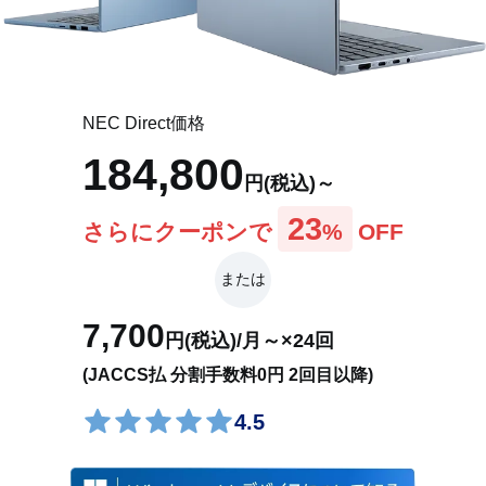
アプリ(Web限定モデル)
NEC Direct価格
各部の名称・サイズ
184,800
円(税込)～
特設サイト
23
さらにクーポンで
%
OFF
または
7,700
円(税込)/月～×24回
(JACCS払 分割手数料0円 2回目以降)
4.5