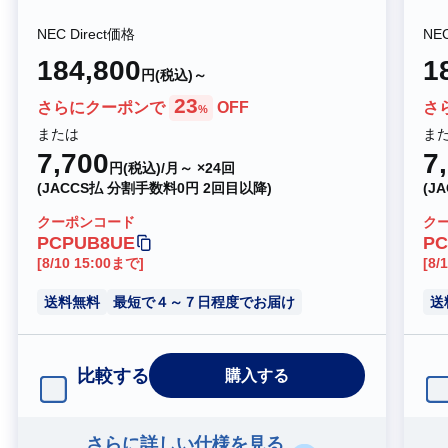
NEC Direct価格
NEC
184,800
1
円(税込)～
23
さらにクーポンで
OFF
さ
%
または
ま
7,700
7
円(税込)/月～ ×24回
(JACCS払 分割手数料0円 2回目以降)
(J
クーポンコード
ク
PCPUB8UE
PC
[8/10 15:00まで]
[8/
送料無料
最短で４～７日程度でお届け
送
比較する
購入する
さらに詳しい仕様を見る