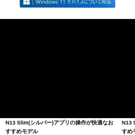
Windows is fast, powerful, and more secure than ever.
Meet the Computer you can talk to.
N13 Slim(シルバー)アプリの操作が快適なお
N13
すすめモデル
すめ