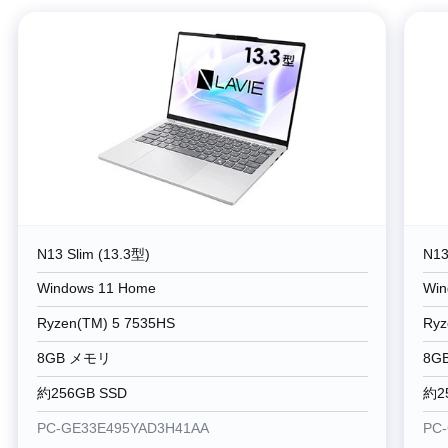
N13 Slim (13.3型)
N13
Windows 11 Home
Win
Ryzen(TM) 5 7535HS
Ryz
8GB メモリ
8G
約256GB SSD
約2
PC-GE33E495YAD3H41AA
PC