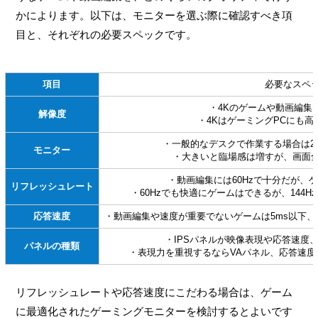
かによります。以下は、モニターを選ぶ際に確認すべき項
目と、それぞれの必要スペックです。
項目
必要なスペ
・4Kのゲームや動画編集
解像度
・4KはゲーミングPCにも
・一般的なデスクで作業する場合は2
モニター
・大きいと臨場感は増すが、画面
・動画編集には60Hzで十分だが、ゲ
リフレッシュレート
・60Hzでも快適にゲームはできるが、144
応答速度
・動画編集や速度が重要でないゲームは5ms以下、
・IPSパネルが映像表現や応答速度
パネルの種類
・表現力を重視するならVAパネル、応答速度
リフレッシュレートや応答速度にこだわる場合は、ゲーム
に最適化されたゲーミングモニターを検討するとよいです