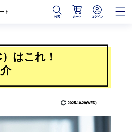
ート
検索
カート
ログイン
C）はこれ！
紹介
2025.10.29(WED)