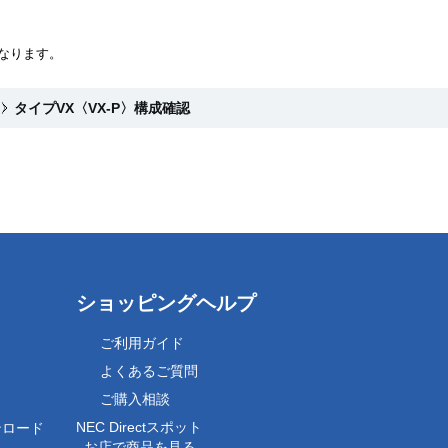
異なります。
P〉
タイプVX〈VX-P〉構成確認
ショッピングヘルプ
ご利用ガイド
よくあるご質問
ご購入相談
NEC Directスポット
ンロード
- お店で商品を見る -