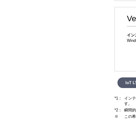
Ve
イン
Wind
IoT
*1：
インテ
す。
*2：
瞬間的
※
この希