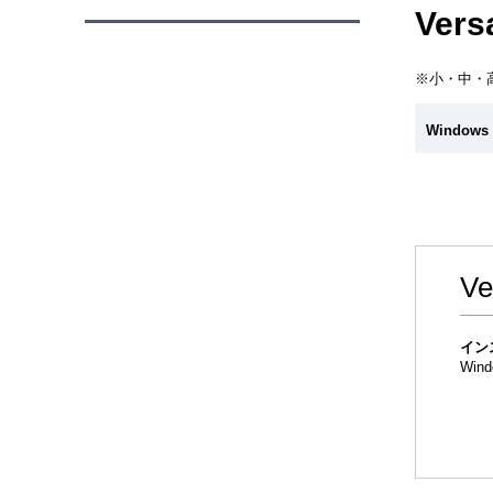
ル
Ve
ナ
ビ
ゲ
※小・中・
ー
シ
ョ
Window
ン
V
イン
Wind