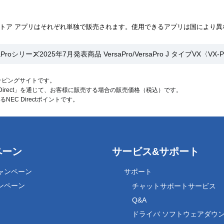
 ストア アプリはそれぞれ単独で販売されます。使用できるアプリは国により
aProシリーズ
2025年7月発表商品 VersaPro/VersaPro J タイプVX〈VX-
ョッピングサイトです。
 Direct」を通じて、お客様に販売する場合の販売価格（
税込
）です。
C Directポイントです。
ペーン
サービス&サポート
ャンペーン
サポート
ンペーン
チャットサポートサービス
Q&A
ドライバ ソフトウェアダウ