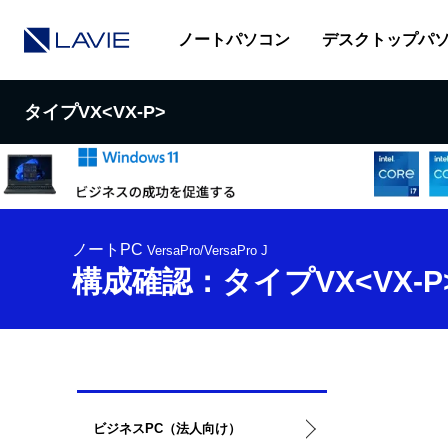
ノートパソコン
デスクトップパ
タイプVX<VX-P>
ノートPC
VersaPro/VersaPro J
構成確認：タイプVX<VX-P
ロ
ー
ビジネスPC（法人向け）
カ