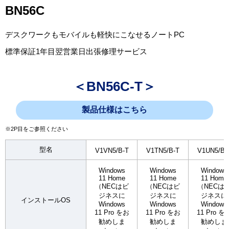
BN56C
デスクワークもモバイルも軽快にこなせるノートPC
標準保証1年目翌営業日出張修理サービス
＜BN56C-T＞
製品仕様はこちら
※2P目をご参照ください
型名
V1VN5/B-T
V1TN5/B-T
V1UN5/B-
Windows
Windows
Windows
11 Home
11 Home
11 Home
（NECはビ
（NECはビ
（NECは
ジネスに
ジネスに
ジネスに
インストールOS
Windows
Windows
Windows
11 Pro をお
11 Pro をお
11 Pro を
勧めしま
勧めしま
勧めしま