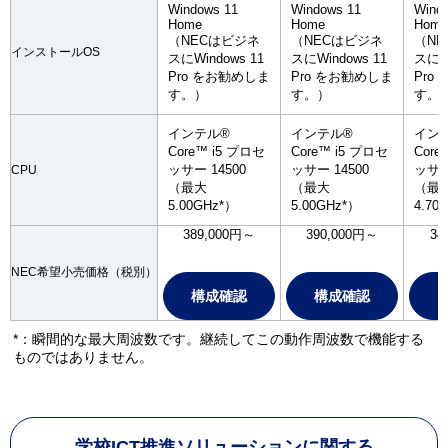
Windows 11
Windows 11
Wind
Home
Home
Home
（NECはビジネ
（NECはビジネ
（N
インストールOS
スにWindows 11
スにWindows 11
スにWi
Pro をお勧めしま
Pro をお勧めしま
Pro
す。）
す。）
す。
インテル®
インテル®
イン
Core™ i5 プロセ
Core™ i5 プロセ
Core
ッサー 14500
ッサー 14500
ッサー
CPU
（最大
（最大
（最
5.00GHz*）
5.00GHz*）
4.70
389,000円～
390,000円～
34
NEC希望小売価格（税別）
構成確認
構成確認
*：瞬間的な最大周波数です。継続してこの動作周波数で機能する
ものではありません。
学校ICT推進ソリューションに関する