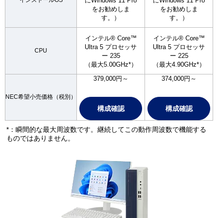
インストールOS
にWindows 11 Pro
にWindows 11 Pro
をお勧めしま
をお勧めしま
す。）
す。）
インテル® Core™
インテル® Core™
Ultra 5 プロセッサ
Ultra 5 プロセッサ
CPU
ー 235
ー 225
（最大5.00GHz*）
（最大4.90GHz*）
379,000円～
374,000円～
NEC希望小売価格（税別）
構成確認
構成確認
*：瞬間的な最大周波数です。継続してこの動作周波数で機能する
ものではありません。