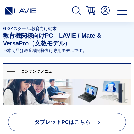
サ
GIGAスクール/教育向け端末
イ
教育機関様向けPC LAVIE / Mate &
ト
内
VersaPro（文教モデル）
の
※本商品は教育機関様向け専用モデルです。
現
在
位
ロ
置
ー
コンテンツメニュー
を
閉じ
カ
表
る
ル
示
ナ
し
ビ
て
ゲ
い
ー
ま
シ
す。
ョ
ン
タブレットPCはこちら