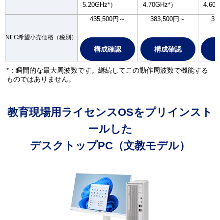
5.20GHz*）
4.70GHz*）
4.60
435,500円～
383,500円～
37
NEC希望小売価格（税別）
構成確認
構成確認
*：瞬間的な最大周波数です。継続してこの動作周波数で機能する
ものではありません。
教育現場用ライセンスOSをプリインスト
ールした
デスクトップPC（文教モデル）