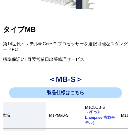
タイプMB
第14世代インテル® Core™ プロセッサーを選択可能なスタンダ
ードPC
標準保証1年目翌営業日出張修理サービス
＜MB-S＞
製品仕様はこちら
M1Q50/B-S
（vPro®
型名
M1P50/B-S
M1J4
Enterprise 搭載モ
デル）