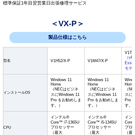
標準保証1年目翌営業日出張修理サービス
＜VX-P＞
製品仕様はこちら
V1T4
（vPr
型名
V1H52/X-P
V1M47/X-P
Esse
モデ
Windows 11
Windows 11
Wind
Home
Home
Home
（NECはビジネ
（NECはビジネ
（N
インストールOS
スにWindows 11
スにWindows 11
スにWi
Pro をお勧めしま
Pro をお勧めしま
Pro
す。）
す。）
す。
インテル®
インテル®
イン
Core™ i7-1365U
Core™ i5-1345U
Core™
プロセッサー
プロセッサー
プロ
CPU
（最大
（最大
（最