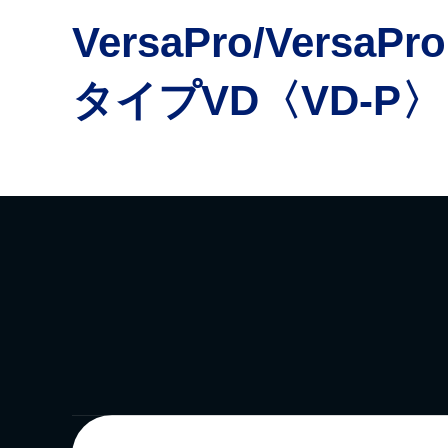
VersaPro/VersaPro
タイプVD〈VD-P〉