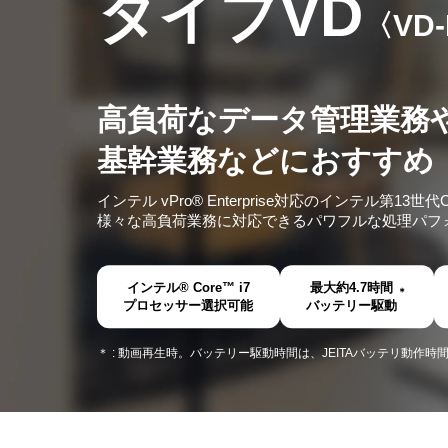
タイプVD
〈VD
高負荷なデータ管理業務
基幹業務などにおすすめ
インテル vPro® Enterprise対応のインテル第1
様々な高負荷業務に対応できるパワフルな処理パフ
インテル® Core™ i7
最大約4.7時間
＊
プロセッサー選択可能
バッテリー駆動
＊ : 動画再生時。バッテリー駆動時間は、JEITAバッテリ動作時