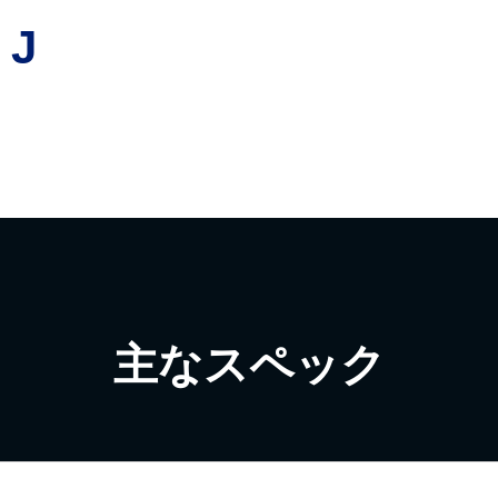
 J
主なスペック