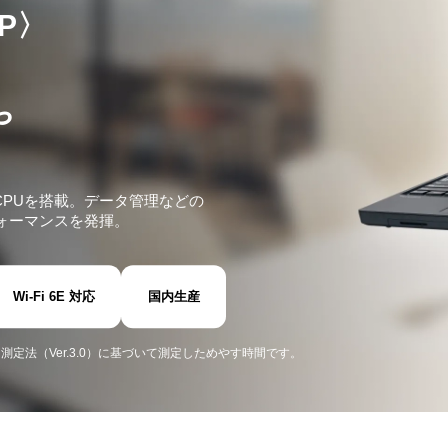
-P〉
や
3世代CPUを搭載。データ管理などの
ォーマンスを発揮。
Wi-Fi 6E 対応
国内生産
間測定法（Ver.3.0）に基づいて測定しためやす時間です。