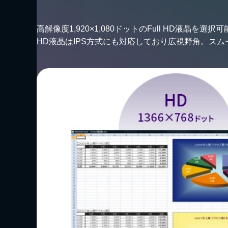
高解像度1,920×1,080ドットのFull HD液晶を
HD液晶はIPS方式にも対応しており広視野角。ス