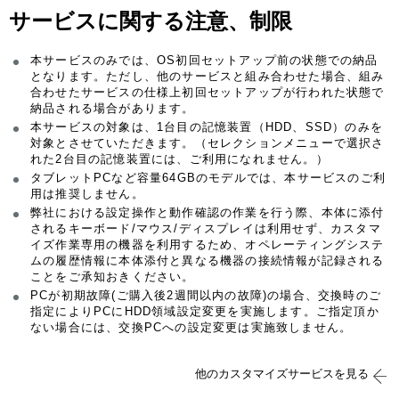
サービスに関する注意、制限
本サービスのみでは、OS初回セットアップ前の状態での納品
となります。ただし、他のサービスと組み合わせた場合、組み
合わせたサービスの仕様上初回セットアップが行われた状態で
納品される場合があります。
本サービスの対象は、1台目の記憶装置（HDD、SSD）のみを
対象とさせていただきます。（セレクションメニューで選択さ
れた2台目の記憶装置には、ご利用になれません。）
タブレットPCなど容量64GBのモデルでは、本サービスのご利
用は推奨しません。
弊社における設定操作と動作確認の作業を行う際、本体に添付
されるキーボード/マウス/ディスプレイは利用せず、カスタマ
イズ作業専用の機器を利用するため、オペレーティングシステ
ムの履歴情報に本体添付と異なる機器の接続情報が記録される
ことをご承知おきください。
PCが初期故障(ご購入後2週間以内の故障)の場合、交換時のご
指定によりPCにHDD領域設定変更を実施します。ご指定頂か
ない場合には、交換PCへの設定変更は実施致しません。
他のカスタマイズサービスを見る