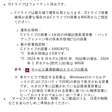
Dドライブはフォーマット済みです。
Cドライブは最大値で通常出荷となります。Dドライブ容量
確保が必要な場合のみCドライブの容量を80GBからご指定
ください。
通常出荷時：
Cドライブの容量＝1台目の内蔵記憶装置容量 －バック
アップイメージ等の非表示領域(*1)の容量
最小容量指定時：
Cドライブの容量＝100GB(*2)
*1:
非表示領域は２GBです。
*2:
2024 年 8 月モデル(世代 M、N)以降の場合。2024
年 1 月モデル(世代 L)以前は 80GB
参考：
サービス適用前後のドライブの変化
※
本サービスで指定する容量は、Windowsのローカルデ
ィスク(C:)のプロパティで[GB]の単位で表示される容量
です。カタログ等に記載されている記憶装置容量は、
[バイト]の単位で表示される容量に基づいた物理容量に
なっておりますのであらかじめご了承ください。
「サービスに関する注意、制限」もご確認のうえ、注意や制限
などをあらかじめご承知おきください。