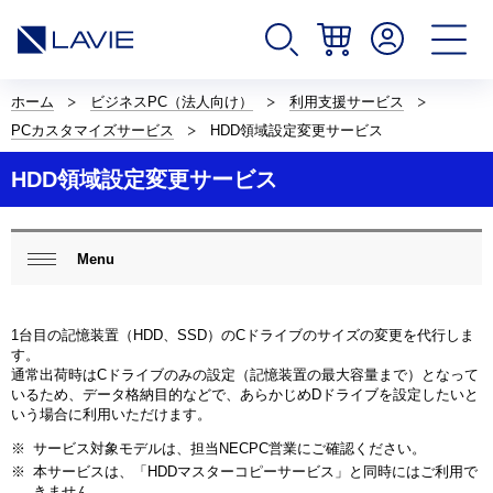
サ
イ
ホーム
ビジネスPC（法人向け）
利用支援サービス
ト
PCカスタマイズサービス
HDD領域設定変更サービス
内
の
HDD領域設定変更サービス
現
在
位
置
ロ
を
ー
Menu
閉じ
表
カ
る
示
ル
し
ナ
1台目の記憶装置（HDD、SSD）のCドライブのサイズの変更を代行しま
て
ビ
す。
い
ゲ
通常出荷時はCドライブのみの設定（記憶装置の最大容量まで）となって
ま
ー
いるため、データ格納目的などで、あらかじめDドライブを設定したいと
す。
シ
いう場合に利用いただけます。
ョ
ン
※
サービス対象モデルは、担当NECPC営業にご確認ください。
※
本サービスは、「HDDマスターコピーサービス」と同時にはご利用で
きません。