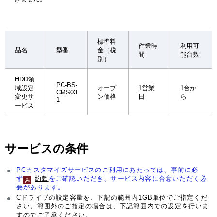
標準料
作業時
利用可
品名
型番
金（税
間
能台数
別）
HDD領
PC-BS-
域設定
オープ
1営業
1台か
CMS03
変更サ
ン価格
日
ら
1
ービス
サービスの条件
PCカスタマイズサービスのご利用にあたっては、事前に必
ず
約款
をご確認いただき、サービス内容に合意いただく必
要があります。
Cドライブの設定容量を、下記の範囲内1GB単位でご指定くだ
さい。範囲外のご指定の場合は、下記範囲内での設定を行いま
すのでご了承ください。