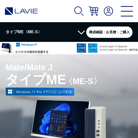
タイプME〈ME-S〉
構成確認・お見積・ご購入
製品情報
Mate/Mate J
カタログ
タイプME
〈ME-S〉
スペック詳細
ソフトウェア
拡張機器