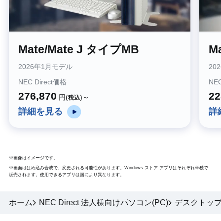
Mate/Mate J タイプMB
M
2026年1月モデル
20
NEC Direct価格
NEC
276,870
22
円(
)～
税込
詳細を見る
詳
※画像はイメージです。
※画面ははめ込み合成で、変更される可能性があります。Windows ストア アプリはそれぞれ単独で
販売されます。使用できるアプリは国により異なります。
ホーム
NEC Direct 法人様向けパソコン(PC)
デスクトップ