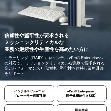
各部の名称
信頼性や堅牢性が要求される
ミッションクリティカルな
業務の継続性や生産性を高めたい方に
ミラーリング（RAID1）やインテル vPro® Enterpriseへ
の対応で、
ミッションクリティカルな業務で要求される
高いパフォーマンスと信頼性、堅牢性を維持し業務継続
をサポート
インテル® Core™ i7
vPro® Enterprise
＊
プロセッサー選択可能
暗号化機能付きSSD
国内生産