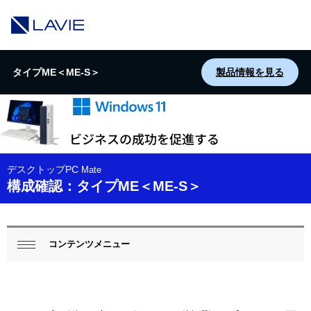
タイプME＜ME-S＞
製品情報を見る
デスクトップPC
Mate
構成確認：タイプME＜ME-S＞
ロ
ー
コンテンツメニュー
閉じ
カ
る
ル
ナ
ビ
ゲ