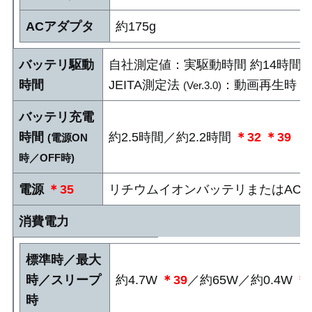
ACアダプタ
約175g
バッテリ駆動
自社測定値：実駆動時間 約14時間
時間
JEITA測定法
：動画再生時 約1
(Ver.3.0)
バッテリ充電
時間
約2.5時間／約2.2時間
＊32
＊39
(電源ON
時／OFF時)
電源
＊35
リチウムイオンバッテリまたはAC
消費電力
標準時／最大
時／スリープ
約4.7W
＊39
／約65W／約0.4W
＊
時