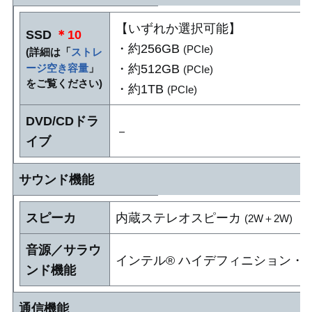
【いずれか選択可能】
SSD
＊10
・約256GB
(PCIe)
(詳細は「
ストレ
・約512GB
ージ空き容量
」
(PCIe)
をご覧ください)
・約1TB
(PCIe)
DVD/CDドラ
－
イブ
サウンド機能
スピーカ
内蔵ステレオスピーカ
(2W＋2W)
音源／サラウ
インテル® ハイデフィニション・オー
ンド機能
通信機能