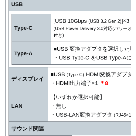
USB
[USB 10Gbps
]×3
＊
(USB 3.2 Gen 2)
Type-C
(USB Power Delivery 3.0対応(パ
付き)
■USB 変換アダプタを選択した
Type-A
・USB Type-C をUSB Type-
■USB
-HDMI変換アダプ
(Type-C)
ディスプレイ
・HDMI出力端子×1
＊8
【いずれか選択可能】
LAN
・無し
・USB-LAN変換アダプタ
(RJ45×
サウンド関連