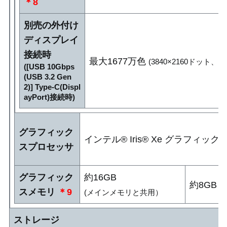
＊8
別売の外付け
ディスプレイ
接続時
最大1677万色
(3840×2160ドット、2
([USB 10Gbps
(USB 3.2 Gen
2)] Type-C(Displ
ayPort)接続時)
グラフィック
インテル® Iris® Xe グラフィック
スプロセッサ
グラフィック
約16GB
約8GB
(
スメモリ
＊9
(メインメモリと共用）
ストレージ