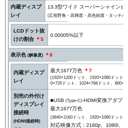
内蔵ディスプ
13.3型ワイド スーパーシャインビュ
レイ
(広視野角・高輝度・高色純度・タッチパネ
LCDドット抜
0.00005%以下
けの割合
＊5
表示色
＊6
(解像度)
最大1677万色
＊7
内蔵ディスプ
(1920×1200ドット、1920×1080ドット
レイ
0×720ドット、1024×768ドット、800×6
別売の外付け
■USB
-HDMI変換アダ
(Type-C)
ディスプレイ
最大1677万色
接続時
(3840×2160ドット、1920×1080ドット
(HDMI接続時)
対応映像方式：2160p、1080i、10