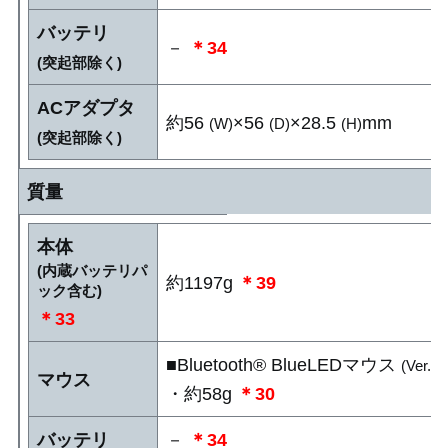
バッテリ
－
＊34
(突起部除く)
ACアダプタ
約56
×56
×28.5
mm
(W)
(D)
(H)
(突起部除く)
質量
本体
(内蔵バッテリパ
約1197g
＊39
ック含む)
＊33
■Bluetooth® BlueLEDマウス
(Ver.5)
マウス
・約58g
＊30
バッテリ
－
＊34