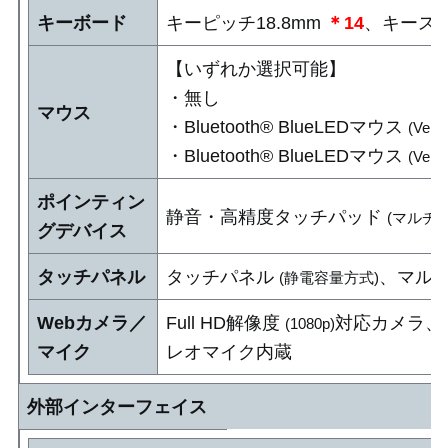
キーボード
キーピッチ18.8mm
＊14
、キースト
【いずれか選択可能】
・無し
マウス
・Bluetooth® BlueLEDマウス
(Ver.5
・Bluetooth® BlueLEDマウス
(Ver.5
ポインティン
静音・高精度タッチパッド
(マルチ
グデバイス
タッチパネル
タッチパネル
、マル
(静電容量方式)
Webカメラ／
Full HD解像度
対応カメラ、
(1080p)
マイク
レオマイク内蔵
外部インターフェイス