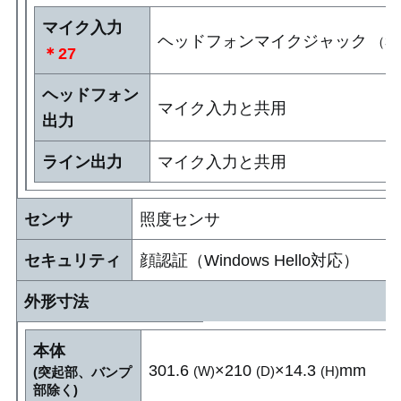
マイク入力
ヘッドフォンマイクジャック
（3
＊27
ヘッドフォン
マイク入力と共用
出力
ライン出力
マイク入力と共用
センサ
照度センサ
セキュリティ
顔認証（Windows Hello対応）
外形寸法
本体
301.6
×210
×14.3
mm
(W)
(D)
(H)
(突起部、バンプ
部除く)