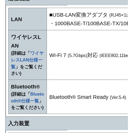
■USB-LAN変換アダプタ
(RJ45×1
LAN
・1000BASE-T/100BASE-TX/10
ワイヤレスL
AN
(詳細は「
ワイヤ
Wi-Fi 7
対応
(5.7Gbps)
(IEEE802.11be/ax
レスLAN仕様一
覧
」をご覧くだ
さい)
Bluetooth®
(詳細は「
Blueto
Bluetooth® Smart Ready
(Ver.5.4)
oth®仕様一覧
」
をご覧ください)
入力装置