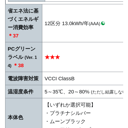
省エネ法に基
づくエネルギ
12区分 13.0kWh/年
(AAA)
ー消費効率
＊37
PCグリーン
ラベル
★★★
(Ver. 1
＊38
4)
電波障害対策
VCCI ClassB
温湿度条件
5～35℃、20～80%
(ただし結露しない
【いずれか選択可能】
・プラチナシルバー
本体色
・ムーンブラック