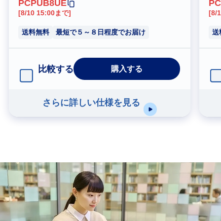
PCPUB8UE
PC
[8/10 15:00まで]
[8/
送料無料
最短で５～８日程度でお届け
送
比較する
購入する
さらに詳しい仕様を見る