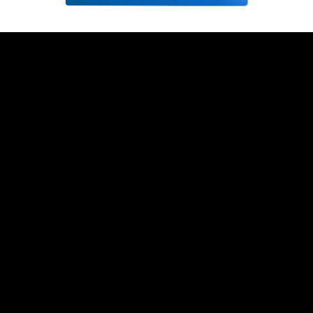
Copilot+ PCs are the fastest, most intelligent Windows PCs ever.
Meet the Computer you can talk to.
インテル® Core™ Ultra 7 プロセッサー
That’s the power of Intel® Inside