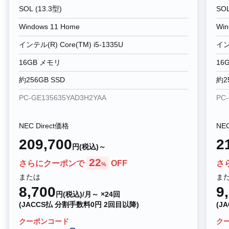
SOL (13.3型)
SOL
Windows 11 Home
Win
インテル(R) Core(TM) i5-1335U
インテ
16GB メモリ
16
約256GB SSD
約2
PC-GE135635YAD3H2YAA
PC
NEC Direct価格
NEC
209,700
2
円(税込)～
22
さらにクーポンで
OFF
さ
%
または
ま
8,700
9
円(税込)/月～ ×24回
(JACCS払 分割手数料0円 2回目以降)
(J
クーポンコード
ク