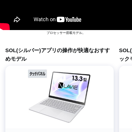
Copilot＋PC対象機種：S1365/LA2シリーズ・S1360/LA2シリーズ、Web限定 Core™ Ultra
プロセッサー搭載モデル。
SOL(シルバー)アプリの操作が快適なおすす
SO
めモデル
ック