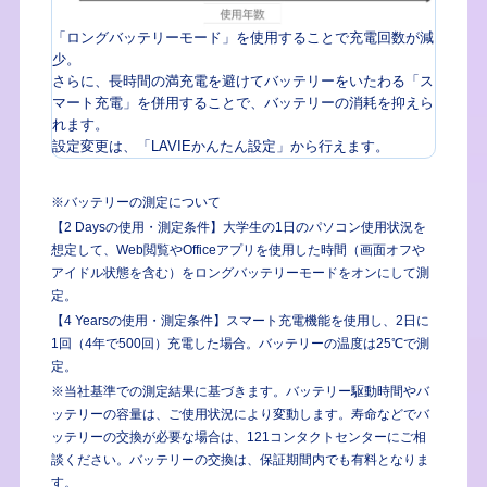
「ロングバッテリーモード」を使用することで充電回数が減
少。
さらに、長時間の満充電を避けてバッテリーをいたわる「ス
マート充電」を併用することで、バッテリーの消耗を抑えら
れます。
設定変更は、「LAVIEかんたん設定」から行えます。
※バッテリーの測定について
【2 Daysの使用・測定条件】大学生の1日のパソコン使用状況を
想定して、Web閲覧やOfficeアプリを使用した時間（画面オフや
アイドル状態を含む）をロングバッテリーモードをオンにして測
定。
【4 Yearsの使用・測定条件】スマート充電機能を使用し、2日に
1回（4年で500回）充電した場合。バッテリーの温度は25℃で測
定。
※当社基準での測定結果に基づきます。バッテリー駆動時間やバ
ッテリーの容量は、ご使用状況により変動します。寿命などでバ
ッテリーの交換が必要な場合は、121コンタクトセンターにご相
談ください。バッテリーの交換は、保証期間内でも有料となりま
す。