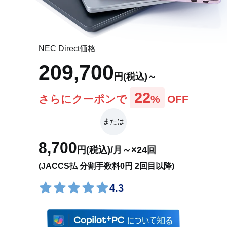
オプション
アプリ(店頭販売モデル)
NEC Direct価格
209,700
アプリ(Web限定モデル)
円(税込)～
22
さらにクーポンで
%
OFF
各部の名称・サイズ
または
特設サイト
8,700
円(税込)/月～×24回
(JACCS払 分割手数料0円 2回目以降)
4.3