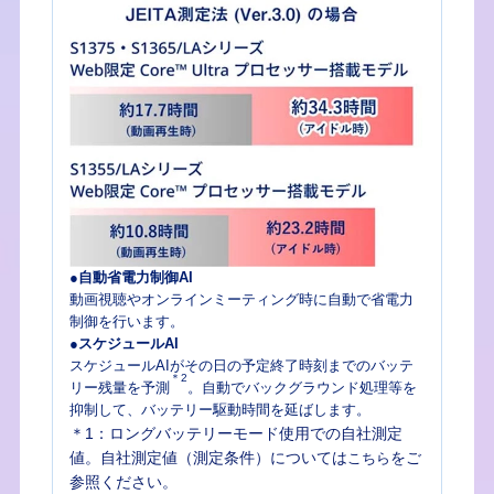
●自動省電力制御AI
動画視聴やオンラインミーティング時に自動で省電力
制御を行います。
●スケジュールAI
スケジュールAIがその日の予定終了時刻までのバッテ
＊2
リー残量を予測
。自動でバックグラウンド処理等を
抑制して、バッテリー駆動時間を延ばします。
＊1：ロングバッテリーモード使用での自社測定
値。自社測定値（測定条件）については
をご
こちら
参照ください。