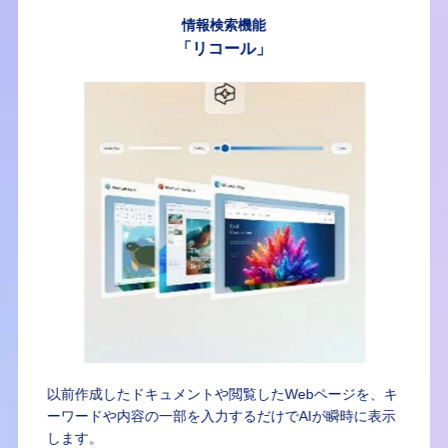
情報検索機能
「リコール」
索ボッ
以前作成したドキュメントや閲覧したWebページを、キ
AI処
、目的
ーワードや内容の一部を入力するだけでAIが瞬時に表示
ら出力
します。
画面に