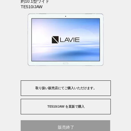
約10.1型ワイド
＊2：突起部除く。
カバー仕様
載。
TE510/JAW
＊3：平均値。質量は記載の値と異なる場合があります。
－かんたん！セットアップシート
［TE510/JAW用カバー（オプション別売）］
Dolby Atmos®をもっと楽しむ
タブレットの起動から基本的な操作方法まで、A3サイズの紙1枚に。
－スタンド機能付き
（ネイビーブルー）
わかりやすいので、はじめての方でも、手順通りに設定すれば、すぐ
U-NEXT
－保護フィルム付き
－日本最大級の動画配信サービス「
」では、Dolby Atmos®
にタブレットが使えます。
サポート情報を参照できる
対応コンテンツを続々配信。会員登録日から31日間は無料
でさら
NEC Directで購入
>
*1
「LAVIEアシスト」
に2000ポイント
のビデオ視聴クーポンもついてくる！
*2
－かんたん！
LAVIE Tab for Android™
［TE410/JAW用カバー（オプション別売）］
＊1：ポイントOK作品とPPV作品は対象外です。
Googleアカウントの登録方法、インターネットやメールのはじめ方、
－スタンド機能付き
（ネイビーブルー）
＊2：新規登録会員のみの特典です。ポイント利用は会員登録後、45日間に
電子書籍の購読方法などをわかりやすく解説したガイドをご用意。
－保護フィルム付き
限ります。
「LAVIEアシスト」からダウンロードして閲覧できます。
NEC Directで購入
>
－使い方相談無料
電話での使い方相談
や修理受付
、チャットでのサポート
、Webサ
*1
*1
*2
イトからの修理受付もご利用可能。
取り扱い販売店にてご購入いただけます。
＊1：ご購入後1年間は無料。それ以降は有料となります。
＊2：ご購入後2年目以降はチャットによる使い方相談サービスはご利
用いただけません。
TE510/JAW を直販で購入
※事前に無料のお客様情報登録（保有商品の登録含む）が必要です。
マニュアルやQ&Aなどのサポート情報のほか、
登録方法の詳細につきましては、添付の「安全上のご注意・サポート
活用情報などのお役立ち情報を参照できます。
ガイド」をご覧ください。
販売終了