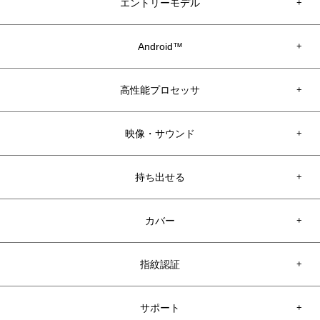
エントリーモデル
+
Android™
+
高性能プロセッサ
+
映像・サウンド
+
持ち出せる
+
カバー
+
本体厚7mm
*2
機能も、操作も、より快適に。
指紋認証
+
Android™ 8.1搭載で使い勝手がさらに向上。
いま楽しみたいことを
サポート
+
サクサクと。
－Android™ 8.1搭載