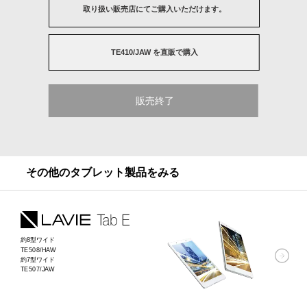
※30日間無料でご利用になれます。それ以降は有料になります。
取り扱い販売店にてご購入いただけます。
TE410/JAW を直販で購入
IDとパスワードを安全に記憶する
総合パスワードセキュリティ
販売終了
「パスワードマネージャー」
便利な自動ログイン機能も含めて、利用期間制限なくご利用いただけます。
保存された情報を暗号化するだけでなく、インターネットサービスのID/パス
ワードのセキュリティレベルをチェックすることで、情報漏洩や金銭搾取等
その他のタブレット製品をみる
の被害を未然に防ぎます。5つまでのWebサイトのIDとパスワードを保管可
能。
約8型ワイド
TE508/HAW
約7型ワイド
TE507/JAW