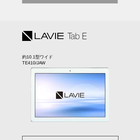
サポート情報について詳しくはこちら
>
総合セキュリティ対策アプリ
「ウイルスバスター モバイル」
（使用期間限定版）
約10.1型ワイド
TE410/JAW
不正アプリや危険なWebサイトからスマホ・タブレットを守ります。
日々進化・巧妙化していく、さまざまな新しいタイプの脅威にも
対応し
ています。