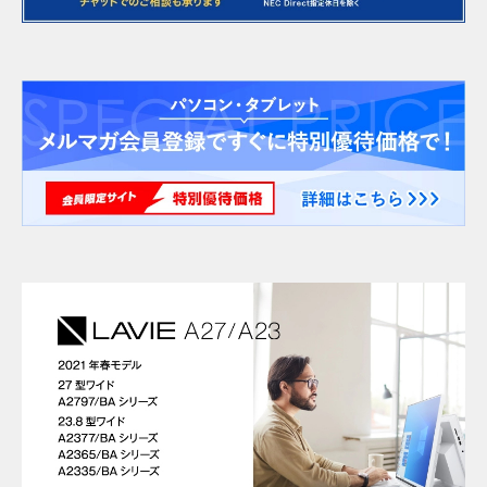
大容量の約4TB HDD、高速アクセス可能なSSD(PCIe)に加えて、さら
なる高速化を実現する「Intel® Optane™ Memory H10 with Solid
State Storage」、大容量と高速起動を両立する「SSD＋HDD」や
「HDD＋インテル® Optane™ メモリー」など、用途に合わせてスト
レージを選択できます。
※TV選択時、SSD単体は選択不可。
2番組同時視聴・録画も実現できる
豊富なテレビ機能ラインアップ
テレビ機能で「デジタルTVダブルチューナ」を選択すれば、2番組の
同時視聴や、2番組同時にフルHD解像度で約16倍録画
も可能です。
*1
＊1：ダイレクトモード比。約16倍の長時間録画が可能なのは、BS・
110度CSデジタル放送の場合。地上デジタル放送は約11倍録画となり
ます。