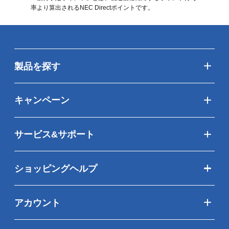
率より算出されるNEC Directポイントです。
カスタマイズで最高の1台を。欲しい
分だけ！必要な分だけ！
長く快適に楽しみたい大切なパソコンだから、妥協せず本当に気に入ったモ
製品を探す
デルを選びたい。そんな方たちのためのパソコンがカスタマイズモデルで
す。例えばストレージの容量をおさえて節約したり、機能を増やして快適と
安心をプラスしたり、まさにオーダーメイドのパソコンを実現します。カス
キャンペーン
タマイズは、ボタンで選んでいくだけの簡単操作、予算を見ながら何度でも
選び直しができるので、チャレンジしてみる価値ありです。迷ったときは、
お客様に選ばれている機能を参考にした、今お得なおすすめモデルから選択
サービス&サポート
することもできるので、一度ご覧ください。
ショッピングヘルプ
NEC Direct価格
カスタマイズ
円
～
アカウント
ご購入はこちら
(
税込
)