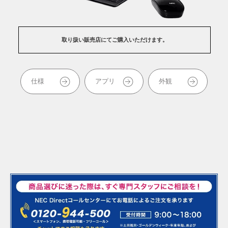
テル® Core™ i5-10210U、 第10世代 インテル® Core™ i3-10110U も選択可
シックモダンなお部屋に似合うファインブラック
＊2：あらかじめユーザごとに顔の登録と起動するアプリの設定が必要で
－ブルーレイディスクドライブ（BDXL™ 対応）搭載
＊3：BS・110度CSデジタル放送用アンテナへの電源供給機能はありませ
*1
プロセッサーを選択可能
能。
す。また、周囲の環境によっては、認識できない場合があります。
ナチュラルなお部屋に調和するファインホワイト
ん。このため別途「電源供給器」が必要な場合があります。詳細は「衛星デ
－地上・BS・110度CSデジタル3波対応TVチューナ搭載
で2番組同
*2
＊1：HA770/RAシリーズに搭載。HA370/RAシリーズはCeleron® 5205U プ
＊1： ディスプレイ最小傾斜、カメラ収納時。
ジタル放送アンテナ用電源供給器について」で事前にご確認ください。
時録画
可能
ロセッサーを搭載。
*3
ハイスペックな第10世代 インテル® Core™ i7-10510U プロセッサ
BS・110度CSデジタル放送による4K・8K放送の受信機能は搭載していませ
取り扱い販売店にてご購入いただけます。
－HDMI入力端子で家庭用ゲーム機の大画面モニターやデジタルビデ
＊2：HA770/RAシリーズのみ。
ー、インテル® Core™ i5-10210U プロセッサーから用途に合わせて
ん。
＊3：HA770/RAシリーズに搭載。
オカメラの映像出力に利用可能
*3
選択できます。
＊4：HA970/RAシリーズのみ
23.8型ワイド
－高音質で楽しめる「YAMAHAサウンドシステム」を搭載。ネット動
HA770/RAシリーズ HA370/RAシリーズ
画も臨場感あふれるサウンドで楽しめる
仕様
アプリ
外観
※快適にテレビをご覧いただくには、SmartVision以外のアプリを終了して
からご視聴ください。
＊1：HA770/RAシリーズに搭載。HA370/RAシリーズはDVDスーパーマルチ
ドライブを搭載。
＊2：BS・110度CSデジタル放送用アンテナへの電源供給機能はありませ
ん。このため別途「電源供給器」が必要な場合があります。詳細は「衛星デ
ジタル放送アンテナ用電源供給器について」で事前にご確認ください。
大容量メモリを選択可能
BS・110度CSデジタル放送による4K・8K放送の受信機能は搭載していませ
ん。
PC4-21300/デュアルチャネル対応の32GB(16GB×2)を選択可能。大
＊3：HA770/RAシリーズのみ。
容量データを一度にメモリに読み込んで、快適に処理できます。高解
像度写真やHD映像の編集作業などがスピードアップします。
ストレージを選択可能