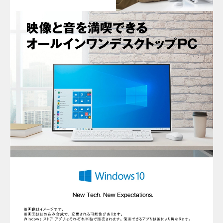
×2
Office搭載PCならやりたいことが
できる
WordやExcelなど、ドキュメント作成に必要なアプリが使える
「Microsoft Office Personal 2019」、さらにPowerPointを加えた
「Microsoft Office Home & Business 2019」をお選びいただけます。
こちら
Officeについて詳しくは
。
パソコンを安心してお使いいただ