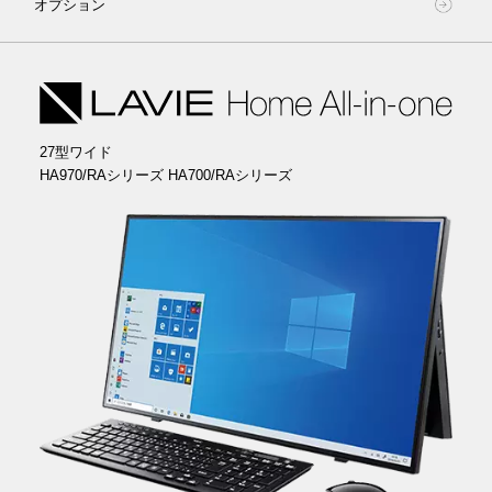
高画質写真も
動画も、
－未使用時はキーボードを立てかけておくことも可能
オプション
－SSD（PCIe接続）＋HDDのデュアルストレージ
「Crystal Sound Display」搭載。音と映像が同じところから出力さ
、
*1
ウンの音声操作にも対応
そして遊ぶ。
－迫力の大画面
HA970/RAシリーズ：SSD約256GB（PCIe接続）+HDD約3TB
れ、圧倒的な没入感が得られる
らくらく処理。
－NECオリジナルボイスエンジン「LAVIE AIエージェント」搭載
こだわりの空間に、
27型ワイドディスプレイ
HA700/RAシリーズ：SSD約512GB（PCIe接続）
－ヤマハ製 AudioEngine™の音質調整と音響効果で臨場感あふれる音
TVアプリ「SmartVision」
、音楽プレーヤ「HiGrand Music
テレビやレコーダーを超えた多彩なTV機能。
*1
声だけで
洗練された大画面を。
－高精細なフルハイビジョン映像が楽しめるフルHD高解像度液晶
、
－大容量8GBメモリ搭載
を実現
Player」、「インフォボード（Homeモード）」の主な機能の音声
HDMI入力端子の搭載で、ゲーム機のモニターとしても
（フルHD）
できることたくさん。
－超高速通信を実現した次世代無線LAN規格 Wi-Fi 6(11ax)
操作が可能
*2
正面に見えるのは、スリムベゼルの大画面液晶のみ。
機
－広視野角のIPS液晶採用で、斜めの角度からも美しく
活躍。
※カスタマイズモデル（直販モデル）のLAVIE Direct HAでは第10世代 イン
また、Webカメラの前で「ねぇLAVIE、いつものアプリ」と呼びか
－カラーバリエーション：お部屋の雰囲気に合わせて選べる2色展開
テル® Core™ i5-10210U も選択可能。
離れた場所でも、手が離せないときも、
能美を追求したカフェボードデザインが空間に溶け込
けるだけで、登録したアプリを起動できる
27型ワイド
*3
ヤマハ AudioEngine™について詳しくはこちら
シックモダンなお部屋に似合うファインブラック
>
＊1：HA970/RAシリーズに搭載。
声でPCの起動・終了やテレビ・オーディオの操作まで
む。
*1
HA970/RAシリーズ HA700/RAシリーズ
※LAVIE Direct HAは標準ソフトウェア選択時に「LAVIE AIエージェント」が
27型ワイド ファインブラック
27型ワイド ファインホワイト
ナチュラルなお部屋に調和するファインホワイト
利用可能です。
ハンズフリーで。
×2
＊1：ディスプレイ最小傾斜、カメラ収納時
第10世代 Core™ i7プロセッサー（4コア）
と
*1
＊1：HA970/RAシリーズに搭載。
－ディスプレイ以外の機能を背面部分に配置し、正面に見えるのは狭
＊2：音声で操作できる機能には制限があります。
Windows 10 Pro
SSD
により省電力、高速処理を実現。
*2
－ブルーレイディスクドライブ（BDXL™ 対応）搭載
PCで観る、録る、残す、
額縁の画面のみ。余計なものを極限まで排除した、安定感のあるコ
*1
－声でPCを起動できる「Voice起動」に加え、スリープ、シャットダ
＊3：あらかじめユーザごとに顔の登録と起動するアプリの設定が必要で
－地上・BS・110度CSデジタル3波対応ダブルチューナ搭載
で2番組
ンパクト&シンプルなカフェボードデザインを採用
*2
ウンの音声操作にも対応
を選択可能
す。また、周囲の環境によっては、認識できない場合があります。
そして遊ぶ。
－Windows 10 Home搭載
同時録画可能
541.4（W）×186.9（D）×332.8（H）mm
*4
*1
－NECオリジナルボイスエンジン「LAVIE AIエージェント」搭載
－第10世代インテル® Core™ i7-10510U プロセッサー（4コア）搭載
－HDMI入力端子で家庭用ゲーム機の大画面モニターやデジタルビデ
－未使用時はキーボードを立てかけておくことも可能
TVアプリ「SmartVision」、音楽プレーヤ「HiGrand Music
テレビやレコーダーを超えた多彩なTV機能。
高度なセキュリティ機能やネットワーク管理機能を持つWindows 10
オカメラの映像出力に利用可能
－迫力の大画面
*1
Player」、「インフォボード（Homeモード）」の主な機能の音声
Pro、スタンダードなWindows 10 Homeを用途に合わせてOSをお選
HDMI入力端子の搭載
で、ゲーム機のモニターとしても
*3
－SSD（PCIe接続）＋HDDのデュアルストレージ
※TV機能はHA970/RAシリーズにのみ搭載。HA700/RAシリーズには、TV機
23.8型ワイドディスプレイ
*3
操作が可能
びいただけます。
*1
活躍。
HA770/RAシリーズ：SSD 約256GB（PCIe接続）+HDD 約3TB
能を搭載していません。
－高精細なフルハイビジョン映像が楽しめるフルHD高解像度液晶
また、Webカメラの前で「ねぇLAVIE、いつものアプリ」と呼びか
※快適にテレビをご覧いただくには、SmartVision以外のアプリを終了して
HA370/RAシリーズ：HDD 約1TB
（フルHD）
けるだけで、登録したアプリを起動できる
*2
からご視聴ください。
－大容量8GBメモリ搭載
－高精細なフルハイビジョン映像が楽しめるフルHD高解像度液晶
*1
※LAVIE Direct HAは標準ソフトウェア選択時に「LAVIE AIエージェント」が
＊1：HA970/RAシリーズに搭載。HA700/RAシリーズはDVDスーパーマルチ
－超高速通信を実現した次世代無線LAN規格 Wi-Fi 6(11ax)
－広視野角のIPS液晶で、斜めの角度からも美しく
*2
利用可能です。
ドライブを搭載。
※カスタマイズモデル（直販モデル）のLAVIE Direct HAでは第10世代 イン
－カラーバリエーション：お部屋の雰囲気に合わせて選べる2色展開
＊1：音声で操作できる機能には制限があります。
＊2：お客さまのデータなどの保存用には使用できません。