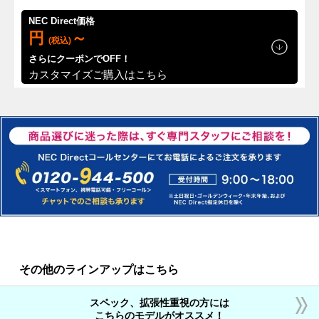
くために
最大5年の延長保証サービ
NEC Direct価格
スをご用意
円
～
(
税込
)
さらにクーポンで
OFF！
メーカー保証期間を延長する「メーカー保証サービスパック」と、特
カスタマイズご購入はこちら
別保証付きの「あんしん保証サービスパック」をご用意しました。そ
れぞれ3年・4年・5年版、合計6種類の延長サービスからお選びいただ
けます。
国内生産およびこだわりの品質管理
NEC Directで販売するカスタマイズパソコンLAVIE Directはパソコン
の開発・生産を行っている自社の国内工場で一貫した品質管理を実施
し、優れた商品と高い信頼性を誇るパソコンを国内工場からお届けし
ています。
設計品質検査
その他のラインアップはこちら
製品設計時、お客様の利用シーンを想定して、何種類もの品質試験を
実施しています。
スペック、拡張性重視の方には
受け入れ検査
こちらのモデルがオススメ！