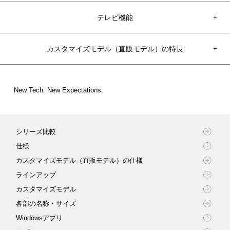
テレビ機能
+
カスタマイズモデル（直販モデル）の特長
カフェボードデザイン
+
+
高画質写真も
動画も、
、
高性能プロセッサー
+
らくらく処理。
New Tech. New Expectations.
カスタマイズで最高の1台を。欲し
こだわりの空間に、
い分だけ！必要な分だけ！
Voiceコントロール
+
洗練された大画面を。
サウンドと映像に
シリーズ比較
長く快適に楽しみたい大切なパソコンだから、妥協せず本当に気に入
ダイブしよう。
声だけで
正面に見えるのは、スリムベゼルの大画面液晶のみ。
機
、
ったモデルを選びたい。そんな方たちのためのパソコンがカスタマイ
テレビ機能
+
仕様
能美を追求したカフェボードデザインが空間に溶け込
できることたくさん。
ズモデルです。例えばストレージの容量をおさえて節約したり、機能
ディスプレイから音が聞こえる「Crystal Sound
カスタマイズモデル（直販モデル）の仕様
む。
を増やして快適と安心をプラスしたり、まさにオーダーメイドのパソ
Display」。
離れた場所でも、手が離せないときも、
第10世代 Core™ i7プロセッサー（4コア）と
ラインアップ
コンを実現します。カスタマイズは、ボタンで選んでいくだけの簡単
音と映像が一体となって届く、圧倒的な没入感を体験し
声でPCの起動・終了やテレビ・オーディオの操作まで
操作、予算を見ながら何度でも選び直しができるので、チャレンジし
SSDを組み合わせて省電力、高速処理を実現。
－ディスプレイ以外の機能を背面部分に配置し、正面に見えるのは狭
カスタマイズモデル
よう。
てみる価値ありです。迷ったときは、お客様に選ばれている機能を参
ハンズフリーで。
額縁の画面のみ。余計なものを極限まで排除した、安定感のあるコ
各部の名称・サイズ
考にした、今お得なおすすめモデルから選択することもできるので、
ンパクト&シンプルなカフェボードデザインを採用
－Windows 10 Home搭載
Windowsアプリ
一度ご覧ください。
615.4（W）×186.3（D）×361.1（H）mm
－第10世代インテル® Core™ i7-10510Uプロセッサー（4コア）搭載
－液晶パネルを振動させて音を鳴らすことでスピーカとして機能する
PCで観る、録る、残す、
*1
－声でPCを起動できる「Voice起動」に加え、スリープ、シャットダ