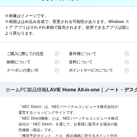
ハードディスクや光ディスクドライブは、製品に組み込む前に独自の
試験を実施しています。
※画像はイメージです。
生産時の品質チェック
※画面ははめ込み合成で、変更される可能性があります。Windows ス
トア アプリはそれぞれ単独で販売されます。使用できるアプリは国に
カメラを使った外観検査、RFIDカードを利用した添付品選別などで間
より異なります。
違いのない生産を行っています。
出荷検査・監査
完成した製品の動作、添付品などを専門の検査員がチェックしていま
ご購入に際しての注意
著作権について
す。
納期について
送料について
クーポンの使い方
ポイントサービスについて
ホーム
PC製品情報
LAVIE Home All-in-one｜ノート
「NEC Direct」は、NECパーソナルコンピュータ株式会社が
運営するショッピングサイトです。
「NEC Direct価格」とは、NECパーソナルコンピュータ株式
会社が「NEC Direct」を通じて、お客様に販売する場合の販
売価格（
税込
）です。
「獲得予定ポイント」とは、税込価格に対するポイント付与