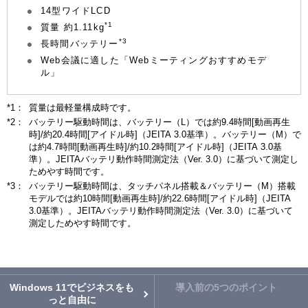
14型ワイドLCD
*1
質量 約1.11kg
*3
長時間バッテリー
Web会議に適した「Webミーティングおすすめモデ
ル」
*1：
質量は最軽量構成時です。
*2：
バッテリー駆動時間は、バッテリー（L）では約9.4時間[動画再生
時]/約20.4時間[アイドル時]（JEITA 3.0基準）。バッテリー（M）で
は約4.7時間[動画再生時]/約10.2時間[アイドル時]（JEITA 3.0基
準）。JEITAバッテリ動作時間測定法（Ver. 3.0）に基づいて測定し
ためやす時間です。
*3：
バッテリー駆動時間は、タッチパネル搭載＆バッテリー（M）搭載
モデルでは約10時間[動画再生時]/約22.6時間[アイドル時]（JEITA
3.0基準）。JEITAバッテリ動作時間測定法（Ver. 3.0）に基づいて
測定しためやす時間です。
Windows 11でビジネスをも
導入前の5つのポイント
っと自由に