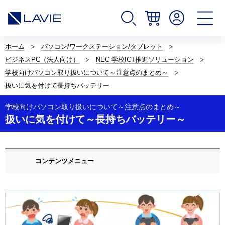
サ
イ
ホーム
パソコン/ワークステーション/タブレット
ト
ビジネスPC（法人向け）
NEC 学校ICT推進ソリューション
内
の
学校向けパソコン取り扱いについて～注意点のまとめ～
現
扱いに気を付けて長持ちバッテリー
在
位
学校向けパソコン取り扱いについて～注意点のまとめ～
置
扱いに気を付けて～長持ちバッテリー～
を
表
示
し
ロ
て
ー
コンテンツメニュー
い
カ
ま
ル
す。
ナ
ビ
ゲ
ー
シ