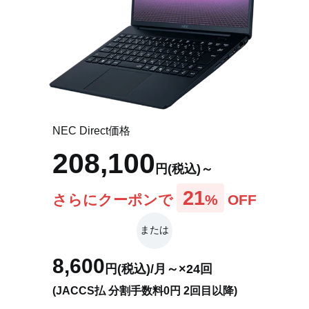
NEC Direct価格
208,100
円(税込)～
21
さらにクーポンで
%
OFF
または
8,600
円(税込)/月～×24回
(JACCS払 分割手数料0円 2回目以降)