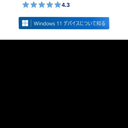
4.3
Windows is fast, powerful, and more secure than ever.
Meet the Computer you can talk to.