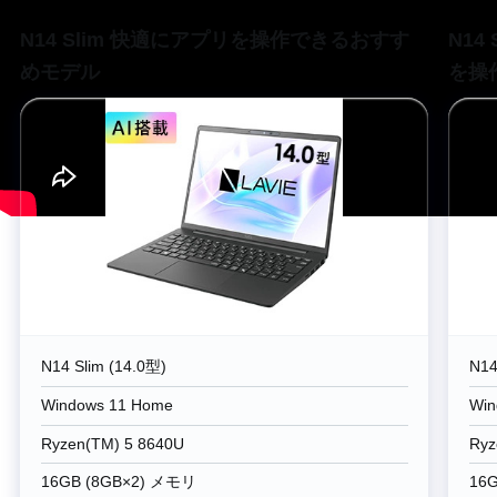
N14 Slim 快適にアプリを操作できるおすす
N1
めモデル
を操
N14 Slim (14.0型)
N14
Windows 11 Home
Win
Ryzen(TM) 5 8640U
Ryz
16GB (8GB×2) メモリ
16