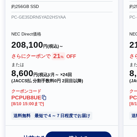
約256GB SSD
約2
PC-GE35DRN5YAD2HSYAA
PC
NEC Direct価格
NEC
208,100
2
円(税込)～
21
さらにクーポンで
OFF
さ
%
または
ま
8,600
8
円(税込)/月～ ×24回
(JACCS払 分割手数料0円 2回目以降)
(J
クーポンコード
ク
PCPUB8UE
PC
[8/10 15:00まで]
[8/
送料無料
最短で４～７日程度でお届け
送