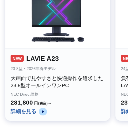
LAVIE A23
NEW
N
23.8型・2026年春モデル
24
大画面で見やすさと快適操作を追求した
負
23.8型オールインワンPC
L
NEC Direct価格
NEC
281,800
23
円(
)～
税込
詳細を見る
詳