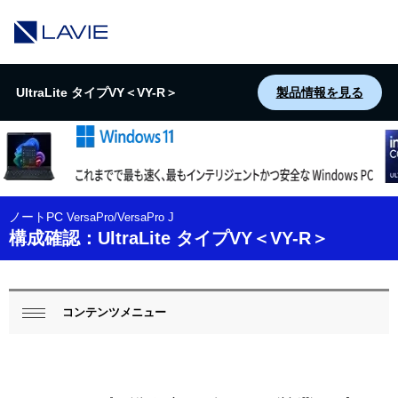
UltraLite タイプVY＜VY-R＞
製品情報を見る
ノートPC
VersaPro/VersaPro J
構成確認：UltraLite タイプVY＜VY-R＞
ロ
ー
コンテンツメニュー
閉じ
閉じ
カ
る
る
ル
ナ
ビ
ゲ