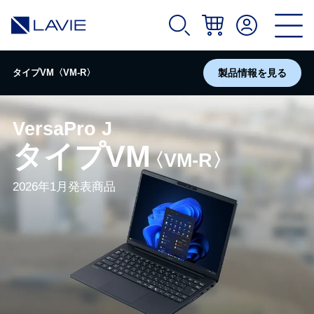
タイプVM〈VM-R〉
製品情報を見る
VersaPro J
タイプVM
〈VM-R〉
2026年1月発表商品