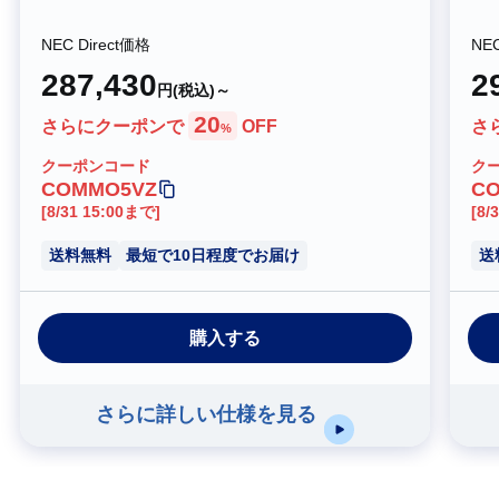
NEC Direct価格
NEC
287,430
2
円(税込)～
20
さらにクーポンで
OFF
さ
%
クーポンコード
ク
COMMO5VZ
C
[8/31 15:00まで]
[8/
送料無料
最短で10日程度でお届け
送
購入する
さらに詳しい仕様を見る