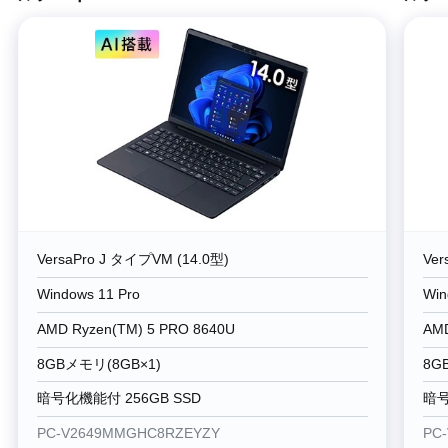
VersaPro J タイプVM (14.0型)
Ver
Windows 11 Pro
Win
AMD Ryzen(TM) 5 PRO 8640U
AMD
8GBメモリ(8GB×1)
8G
暗号化機能付 256GB SSD
暗号
PC-V2649MMGHC8RZEYZY
PC