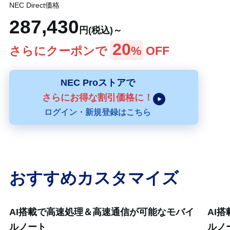
NEC Direct価格
287,430
円(税込)～
20
さらにクーポンで
%
OFF
NEC Proストアで
さらにお得な割引価格に！
ログイン・新規登録はこちら
おすすめカスタマイズ
AI搭載で高速処理＆高速通信が可能なモバイ
AI
ルノート
ルノー