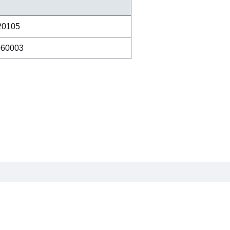
20105
60003