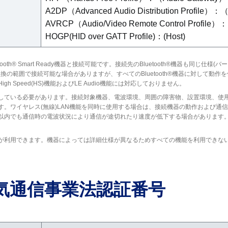
A2DP（Advanced Audio Distribution Profile）：
AVRCP（Audio/Video Remote Control Profile）
HOGP(HID over GATT Profile)：(Host)
および Bluetooth® Smart Ready機器と接続可能です。接続先のBluetooth®機器
互換の範囲で接続可能な場合がありますが、すべてのBluetooth®機器に対して動
 Speed(HS)機能およびLE Audio機能には対応しておりません。
している必要があります。接続対象機器、電波環境、周囲の障害物、設置環境、使用
す。ワイヤレス(無線)LAN機能を同時に使用する場合は、接続機器の動作および通
0m以内でも通信時の電波状況により通信が途切れたり速度が低下する場合があります
が利用できます。機器によっては詳細仕様が異なるためすべての機能を利用できな
気通信事業法認証番号