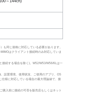
00～144ch)
t®)等）も同じ規格に対応している必要があります。
MIMOはクライアント接続時のみ対応していま
続する場合を除く)。W52/W53/W56/6Lは一
、設置環境、使用状況、ご使用のアプリ、OS
同じ仕様に対応している場合の最大理論値で、接
ずご購入前に接続の可否を販売店もしくはネット