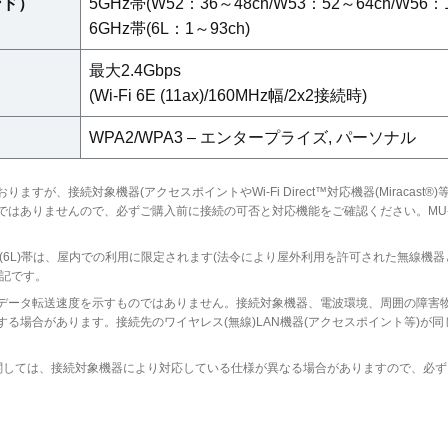
ンド）
5GHz帯(W52：36～48ch/W53：52～64ch/W56：1
6GHz帯(6L：1～93ch)
最大2.4Gbps
(Wi-Fi 6E (11ax)/160MHz幅/2x2接続時)
WPA2/WPA3 – エンタープライズ, パーソナル
すが、接続対象機器(アクセスポイントやWi-Fi Direct™対応機器(Miracas
ではありませんので、必ずご購入前に接続の可否と対応機能をご確認ください。MU-
GHz(6L)帯は、屋内での利用に限定されます(法令により屋外利用を許可された無線機器と接
表記です。
データ転送速度を示すものではありません。接続対象機器、電波環境、周囲の障害物
る場合があります。接続先のワイヤレス(無線)LAN機器(アクセスポイント等)が
。
ルに関しては、接続対象機器により対応している仕様が異なる場合がありますので、必