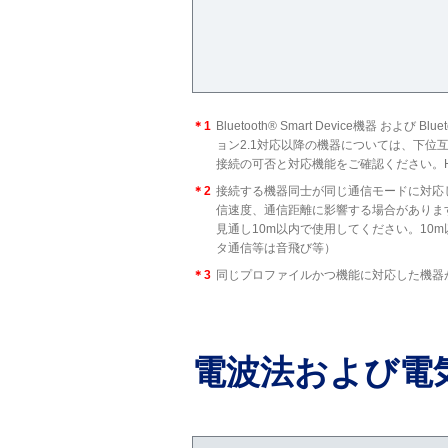
＊1
Bluetooth® Smart Device機器 
ョン2.1対応以降の機器については、下位
接続の可否と対応機能をご確認ください。High
＊2
接続する機器同士が同じ通信モードに対応
信速度、通信距離に影響する場合がありま
見通し10m以内で使用してください。1
タ通信等は音飛び等）
＊3
同じプロファイルかつ機能に対応した機器
電波法および電