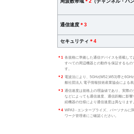
周波数帯域
＊2
（チャンネル・バ
通信速度
＊3
セキュリティ
＊4
＊1
各規格に準拠した通信デバイスを搭載しておりま
すべての周辺機器との動作を保証するもの
す。
＊2
電波法により、5GHz(W52,W53)帯と6
般社団法人 電子情報技術産業協会による
＊3
通信速度は規格上の理論値であり、実際の
などによっても通信速度、通信距離に影響す
続機器の仕様により通信速度は異なります
＊4
WPA3 - エンタープライズ、パーソナ
ワーク管理者にご確認ください。