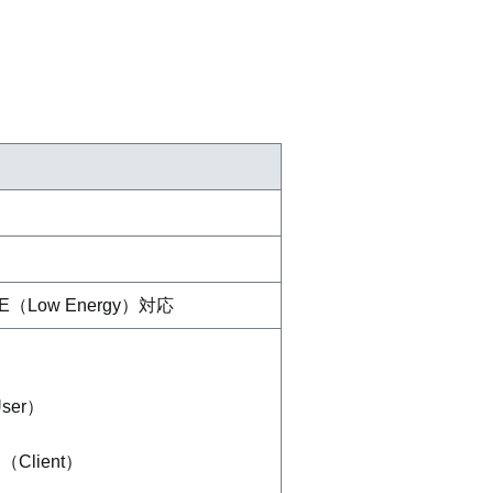
/LE（Low Energy）対応
）
User）
）
：（Client）