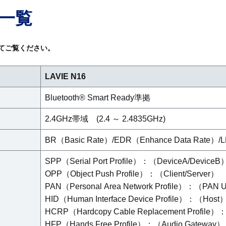
様一覧
てご覧ください。
LAVIE N16
Bluetooth® Smart Ready準拠
2.4GHz帯域 (2.4 ～ 2.4835GHz)
BR（Basic Rate）/EDR（Enhance Data Rate）
SPP（Serial Port Profile）：（DeviceA/DeviceB
OPP（Object Push Profile）：（Client/Server）
PAN（Personal Area Network Profile）：（PAN 
HID（Human Interface Device Profile）：（Host
HCRP（Hardcopy Cable Replacement Profile）
HFP（Hands Free Profile）：（Audio Gateway）