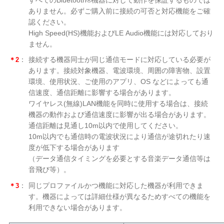
すべてのBluetooth®機器に対して動作を保証するものでは
ありません。必ずご購入前に接続の可否と対応機能をご確
認ください。
High Speed(HS)機能およびLE Audio機能には対応しており
ません。
＊2
：
接続する機器同士が同じ通信モードに対応している必要が
あります。接続対象機器、電波環境、周囲の障害物、設置
環境、使用状況、ご使用のアプリ、OS などによっても通
信速度、通信距離に影響する場合があります。
ワイヤレス(無線)LAN機能を同時に使用する場合は、接続
機器の動作および通信速度に影響が出る場合があります。
通信距離は見通し10m以内で使用してください。
10m以内でも通信時の電波状況により通信が途切れたり速
度が低下する場合があります
（データ通信タイミングを必要とする音楽データ通信等は
音飛び等）。
＊3
：
同じプロファイルかつ機能に対応した機器が利用できま
す。機器によっては詳細仕様が異なるためすべての機能を
利用できない場合があります。