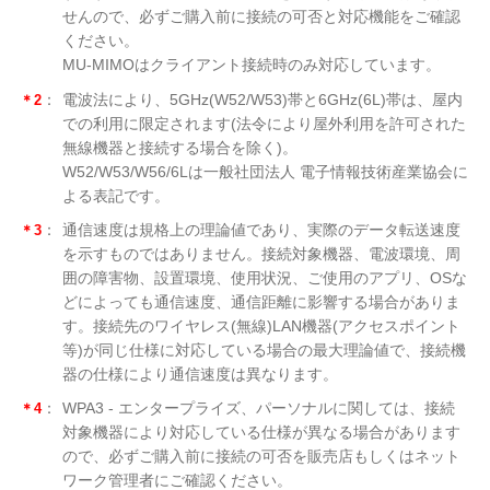
せんので、必ずご購入前に接続の可否と対応機能をご確認
ください。
MU-MIMOはクライアント接続時のみ対応しています。
＊2
：
電波法により、5GHz(W52/W53)帯と6GHz(6L)帯は、屋内
での利用に限定されます(法令により屋外利用を許可された
無線機器と接続する場合を除く)。
W52/W53/W56/6Lは一般社団法人 電子情報技術産業協会に
よる表記です。
＊3
：
通信速度は規格上の理論値であり、実際のデータ転送速度
を示すものではありません。接続対象機器、電波環境、周
囲の障害物、設置環境、使用状況、ご使用のアプリ、OSな
どによっても通信速度、通信距離に影響する場合がありま
す。接続先のワイヤレス(無線)LAN機器(アクセスポイント
等)が同じ仕様に対応している場合の最大理論値で、接続機
器の仕様により通信速度は異なります。
＊4
：
WPA3 - エンタープライズ、パーソナルに関しては、接続
対象機器により対応している仕様が異なる場合があります
ので、必ずご購入前に接続の可否を販売店もしくはネット
ワーク管理者にご確認ください。