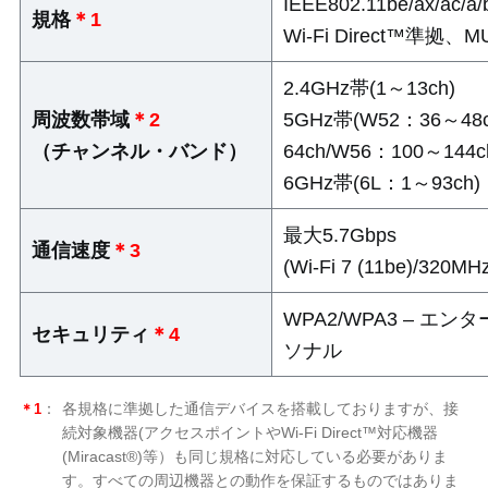
IEEE802.11be/ax/ac/a
規格
＊1
Wi-Fi Direct™準拠、
2.4GHz帯(1～13ch)
周波数帯域
＊2
5GHz帯(W52：36～48
（チャンネル・バンド）
64ch/W56：100～144c
6GHz帯(6L：1～93ch)
最大5.7Gbps
通信速度
＊3
(Wi-Fi 7 (11be)/320
WPA2/WPA3 – エ
セキュリティ
＊4
ソナル
＊1
：
各規格に準拠した通信デバイスを搭載しておりますが、接
続対象機器(アクセスポイントやWi-Fi Direct™対応機器
(Miracast®)等）も同じ規格に対応している必要がありま
す。すべての周辺機器との動作を保証するものではありま