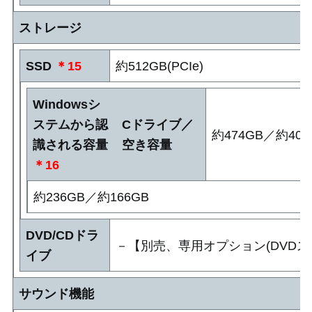
ストレージ
SSD
＊15
約512GB(PCIe)
Windowsシ
ステムから認
Cドライブ／
約474GB／約405
識される容量
空き容量
＊16
約236GB／約166GB
DVD/CDドラ
－【別売、専用オプション(DVDスー
イブ
サウンド機能