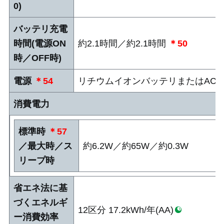
0)
バッテリ充電
時間(電源ON
約2.1時間／約2.1時間
＊50
時／OFF時)
電源
＊54
リチウムイオンバッテリまたはACアダプタ(
消費電力
標準時
＊57
／最大時／ス
約6.2W／約65W／約0.3W
リープ時
省エネ法に基
づくエネルギ
12区分 17.2kWh/年(AA)
ー消費効率