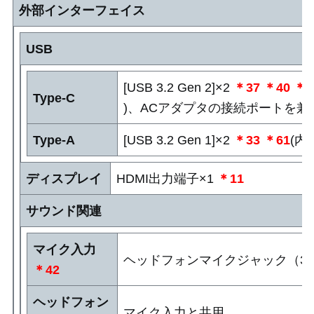
外部インターフェイス
USB
[USB 3.2 Gen 2]×2
＊37
＊40
＊6
Type-C
)、ACアダプタの接続ポートを兼用、D
Type-A
[USB 3.2 Gen 1]×2
＊33
＊61
(内
ディスプレイ
HDMI出力端子×1
＊11
サウンド関連
マイク入力
ヘッドフォンマイクジャック（3.5
＊42
ヘッドフォン
マイク入力と共用