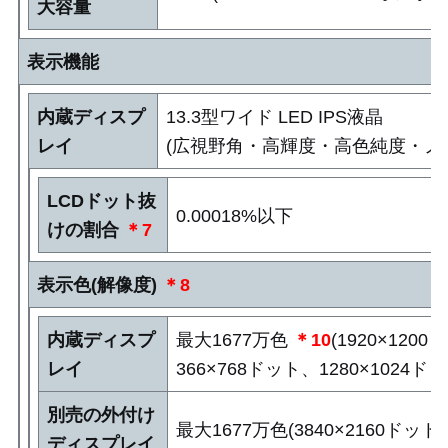
大容量
表示機能
内蔵ディスプ
13.3型ワイド LED IPS液晶
レイ
(広視野角・高輝度・高色純度・ノン
LCDドット抜
0.00018%以下
けの割合
＊7
表示色(解像度)
＊8
内蔵ディスプ
最大1677万色
＊10
(1920×120
レイ
366×768ドット、1280×1024ド
別売の外付け
最大1677万色(3840×2160ドット
ディスプレイ