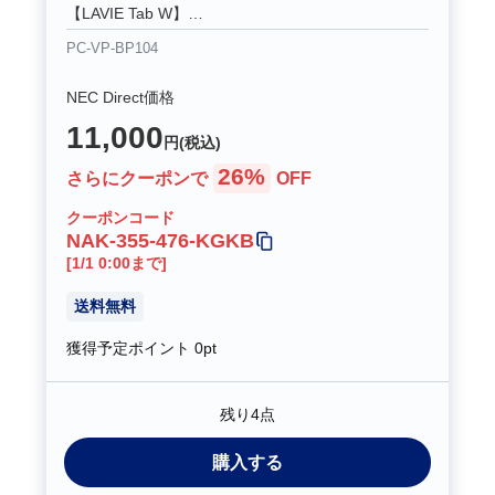
【LAVIE Tab W】
PC-TW710CBS、PC-TW710CAS、PC-
PC-VP-BP104
TW710BBS、PC-TW710BAS、PC-TW710T2S、
PC-TW710T1S、PC-TW710S2S、PC-TW710S1S
NEC Direct価格
【LaVie U】
11,000
PC-LU550TSS、PC-LU350TSS
円(税込)
26%
さらにクーポンで
OFF
ご購入の際には、「詳細」ボタンからパソコン、タ
ブレット本体との適合をご確認ください。
クーポンコード
NAK-355-476-KGKB
[1/1 0:00まで]
送料無料
獲得予定ポイント
0pt
残り4点
購入する