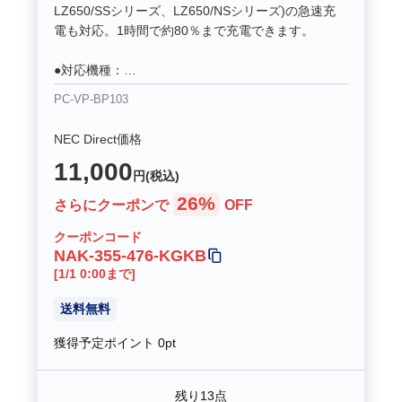
LZ650/SSシリーズ、LZ650/NSシリーズ)の急速充
電も対応。1時間で約80％まで充電できます。
●対応機種：
【LAVIE Hybrid ZERO】
PC-VP-BP103
2015年9/5/1月発表製品
【LAVIE Hybrid Frista】
NEC Direct価格
2015年9/5/1月発表製品
11,000
【LAVIE Note Standard】
円(税込)
NS150/AAシリーズ、NS100/Aシリーズ
26%
さらにクーポンで
OFF
【LAVIE Direct HA】
2015年5/1月発表製品
クーポンコード
【LaVie Z】
NAK-355-476-KGKB
2014年10/4月、2013年10月発表製品
[1/1 0:00まで]
【LaVie S】
LS150/TSシリーズ、LS150/SSシリーズ
送料無料
【LaVie E】
獲得予定ポイント
0pt
2014年10/4月発表製品
ご購入
残り13点