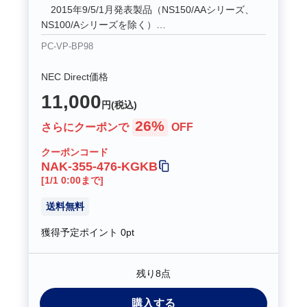
2015年9/5/1月発表製品（NS150/AAシリーズ、
NS100/Aシリーズを除く）
【LAVIE Hybrid Frista】
PC-VP-BP98
2015年9/5/1月発表製品（HF750/CAB、
HF750/BAB、HF750/AABを除く）
NEC Direct価格
【LAVIE Hybrid ZERO】
11,000
2015年9/5/1月発表製品
円(税込)
【LAVIE Hybrid Advance】
26%
さらにクーポンで
OFF
2015年5/1月発表製品
【LaVie Z】
クーポンコード
2014年10/4月、2013年10月発表製品
NAK-355-476-KGKB
[1/1 0:00まで]
ご購入の際には、「詳細」ボタンからパソコン本体
との適合をご確認ください。
送料無料
獲得予定ポイント
0pt
残り8点
購入する