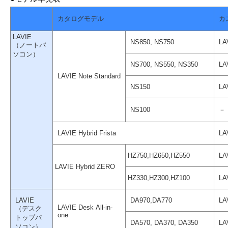
カタログモデル
カ
LAVIE
NS850, NS750
LA
（ノートパ
ソコン）
NS700, NS550, NS350
LA
LAVIE Note Standard
NS150
LA
NS100
－
LAVIE Hybrid Frista
LA
HZ750,HZ650,HZ550
LA
LAVIE Hybrid ZERO
HZ330,HZ300,HZ100
LA
LAVIE
DA970,DA770
LA
LAVIE Desk All-in-
（デスク
one
トップパ
DA570, DA370, DA350
LA
ソコン）