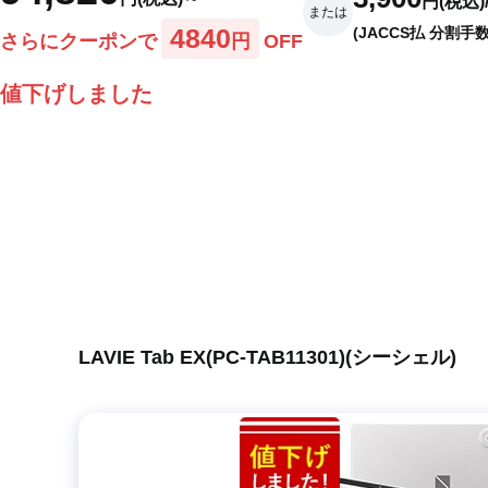
円(税込)
または
4840
(JACCS払 分割手
さらにクーポンで
円
OFF
値下げしました
LAVIE Tab EX(PC-TAB11301)(シーシェル)