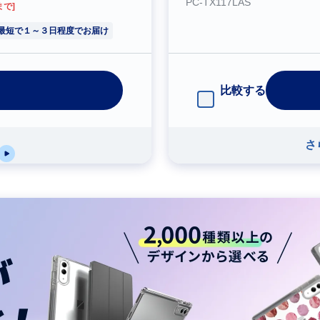
PC-TX117LAS
0まで]
最短で１～３日程度でお届け
比較する
さ