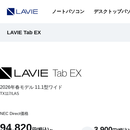
ノートパソコン
デスクトップパ
LAVIE Tab EX
製品情報
仕様(店頭販売モデル)
仕様(Web限定モデル)
2026年春モデル 11.1型ワイド
TX117/LAS
オプション
NEC Direct価格
94,820
3,900
円(税込)～