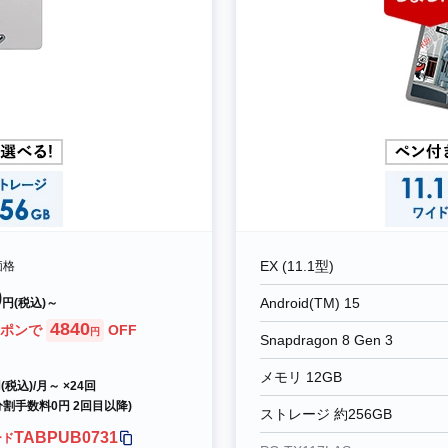
EX (11.1型)
t価格
0
Android(TM) 15
円(税込)～
4840
ポンで
OFF
円
Snapdragon 8 Gen 3
メモリ 12GB
(税込)/月～ ×24回
 分割手数料0円 2回目以降)
ストレージ 約256GB
TABPUB0731
ード