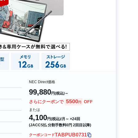
NEC Direct価格
99,880
円(税込)～
5500
さらにクーポンで
OFF
円
または
4,100
円(税込)/月～ ×24回
(JACCS払 分割手数料0円 2回目以降)
TABPUB0731
クーポンコード