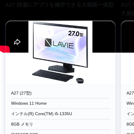
A27 快適にアプリを操作できる大画面一体型
A2
大画
A27 (27型)
A27
Windows 11 Home
Win
インテル(R) Core(TM) i5-1335U
インテ
8GB メモリ
8G