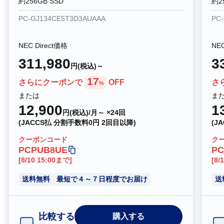
約256GB SSD
約2
PC-GJ134CE5T3D3AUAAA
PC
NEC Direct価格
NEC
311,980
3
円(税込)～
17
さらにクーポンで
OFF
さ
%
または
ま
12,900
1
円(税込)/月～ ×24回
(JACCS払 分割手数料0円 2回目以降)
(J
クーポンコード
ク
PCPUB8UE
PC
[8/10 15:00まで]
[8/
送料無料
最短で４～７日程度でお届け
送
比較する
購入する