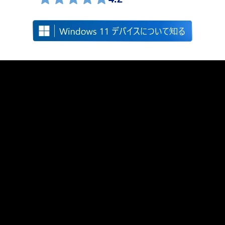
Windows is fast, powerful, and more secure than ever.
Meet the Computer you can talk to.