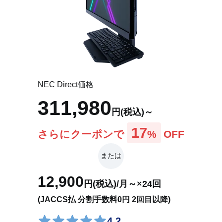
アプリ(Web限定モデル)
各部の名称・サイズ
NEC Direct価格
311,980
円(税込)～
17
さらにクーポンで
%
OFF
または
12,900
円(税込)/月～×24回
(JACCS払 分割手数料0円 2回目以降)
4.2