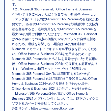
す。
＊2 : Microsoft 365 Personal、Office Home & Business
2024いずれをご利用いただく場合でも、初回Windowsセッ
トアップ後180日以内にMicrosoft 365 Personalの有効化が必
要です。3か月のMicrosoft 365 Personal試用期間中に支払方
法を登録すると、追加費用なしでMicrosoft 365 Personalを
最大24か月間ご利用いただけます。Microsoft 365 Personal
は24か月後にその時点の価格で12か月プランに自動更新さ
れるため、継続を希望しない場合は24か月経過前に
Microsoft アカウント上でキャンセル手続きを行ってくださ
い。Office Home & Business 2024を使用するためには、
Microsoft 365 Personalの支払方法を登録せずに3か月試用の
後、Office Home & Business 2024に切り替える必要があり
ます。Windowsの初回セットアップから180日以内に
Microsoft 365 Personal 3か月の試用期間を有効化せず、
Microsoft 365 Personal の試用期間終了後90日以内にOffice
Home & Business 2024への切り替えを行わない場合、
Office Home & Business 2024はご利用いただけません。
「Microsoft 365 Personal(24か月版) / Office Home &
Business 2024 オプション付」については、以下のマイクロ
ソフト社のページを参照してください。
外部リンク：
https://www.microsoft.com/ja-