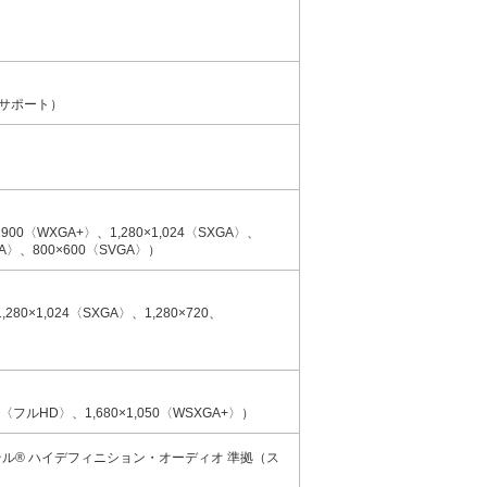
サポート）
×900〈WXGA+〉、1,280×1,024〈SXGA〉、
XGA〉、800×600〈SVGA〉）
,280×1,024〈SXGA〉、1,280×720、
080〈フルHD〉、1,680×1,050〈WSXGA+〉）
ル® ハイデフィニション・オーディオ 準拠（ス