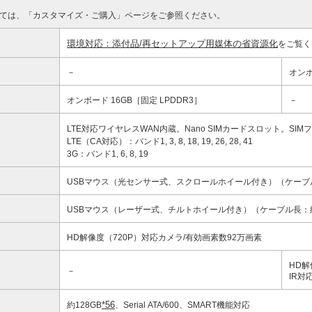
ては、「カスタマイズ・ご購入」ページをご参照ください。
環境対応：添付品/再セットアップ用媒体の省資源化
をご覧く
－
オンボ
オンボード 16GB［固定 LPDDR3］
－
LTE対応ワイヤレスWAN内蔵。Nano SIMカードスロット。SIM
LTE（CA対応）：バンド1, 3, 8, 18, 19, 26, 28, 41
3G：バンド1, 6, 8, 19
USBマウス（光センサー式、スクロールホイール付き）（ケーブル
USBマウス（レーザー式、チルトホイール付き）（ケーブル長：約
HD解像度（720P）対応カメラ/有効画素数92万画素
HD解
－
IR対
*56
約128GB
、Serial ATA/600、SMART機能対応