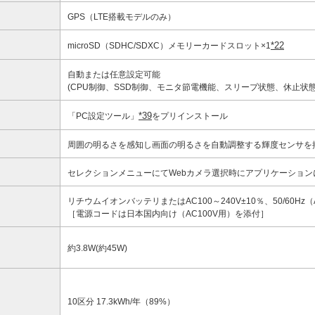
GPS（LTE搭載モデルのみ）
*22
microSD（SDHC/SDXC）メモリーカードスロット×1
自動または任意設定可能
(CPU制御、SSD制御、モニタ節電機能、スリープ状態、休止状
*39
「PC設定ツール」
をプリインストール
周囲の明るさを感知し画面の明るさを自動調整する輝度センサを
セレクションメニューにてWebカメラ選択時にアプリケーション
リチウムイオンバッテリまたはAC100～240V±10％、50/60H
［電源コードは日本国内向け（AC100V用）を添付］
約3.8W(約45W)
10区分 17.3kWh/年（89%）