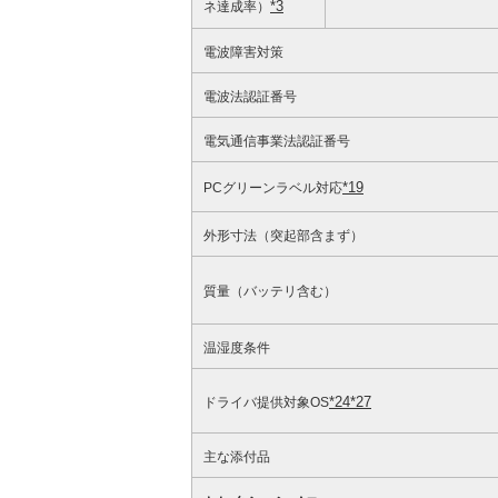
*3
ネ達成率）
電波障害対策
電波法認証番号
電気通信事業法認証番号
*19
PCグリーンラベル対応
外形寸法（突起部含まず）
質量（バッテリ含む）
温湿度条件
*24
*27
ドライバ提供対象OS
主な添付品