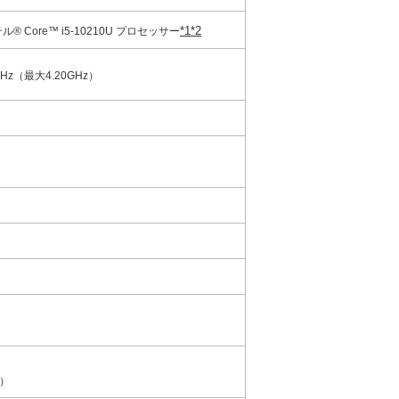
*1
*2
ル® Core™ i5-10210U プロセッサー
GHz（最大4.20GHz）
ア）