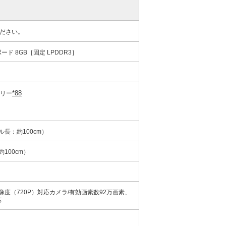
ださい。
ード 8GB［固定 LPDDR3］
*88
フリー
長：約100cm）
100cm）
像度（720P）対応カメラ/有効画素数92万画素、
応