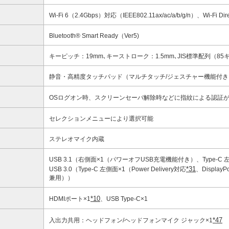
Wi-Fi 6（2.4Gbps）対応（IEEE802.11ax/ac/a/b/g/n）、Wi-Fi Di
Bluetooth® Smart Ready（Ver5)
キーピッチ：19mm､キーストローク：1.5mm､JIS標準配列（85
静音・高精度タッチパッド（マルチタッチ/ジェスチャー機能付
OSログオン時、スクリーンセーバ解除時などに指紋による認証
セレクションメニューにより選択可能
ステレオマイク内蔵
USB 3.1（右側面×1（パワーオフUSB充電機能付き）、Type-C 
*31
USB 3.0（Type-C 左側面×1（Power Delivery対応
、Displa
兼用））
*10
HDMIポート×1
、USB Type-C×1
*47
入出力共用：ヘッドフォン/ヘッドフォンマイク ジャック×1