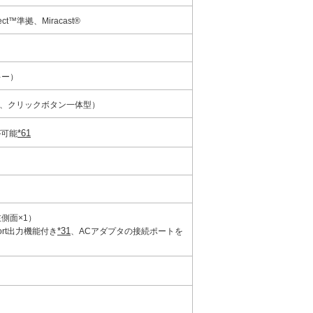
rect™準拠、Miracast®
キー）
き、クリックボタン一体型）
*61
が可能
左側面×1）
*31
yPort出力機能付き
、ACアダプタの接続ポートを