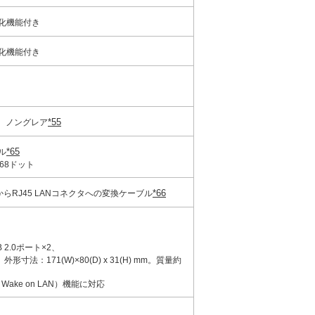
、暗号化機能付き
、暗号化機能付き
*55
。ノングレア
*65
ル
768ドット
*66
CポートからRJ45 LANコネクタへの変換ケーブル
B 2.0ポート×2、
：171(W)×80(D) x 31(H) mm。質量約
On（Wake on LAN）機能に対応