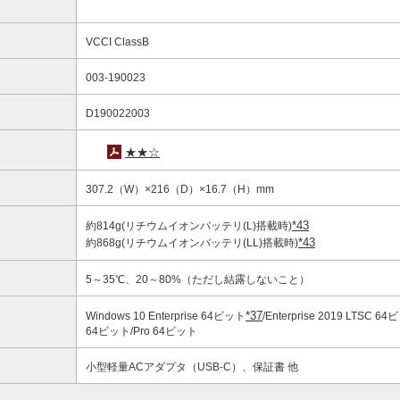
VCCI ClassB
003-190023
D190022003
★★☆
307.2（W）×216（D）×16.7（H）mm
*43
約814g(リチウムイオンバッテリ(L)搭載時)
*43
約868g(リチウムイオンバッテリ(LL)搭載時)
5～35℃、20～80%（ただし結露しないこと）
*37
Windows 10 Enterprise 64ビット
/Enterprise 2019 LTSC 6
64ビット/Pro 64ビット
小型軽量ACアダプタ（USB-C）、保証書 他