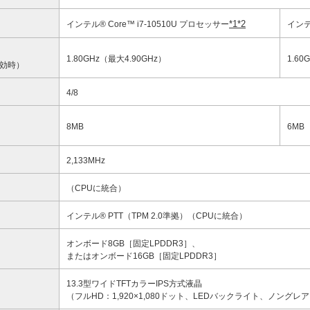
*1
*2
インテル® Core™ i7-10510U プロセッサー
インテ
1.80GHz（最大4.90GHz）
1.60
効時）
4/8
8MB
6MB
2,133MHz
（CPUに統合）
インテル® PTT（TPM 2.0準拠）（CPUに統合）
オンボード8GB［固定LPDDR3］、
またはオンボード16GB［固定LPDDR3］
13.3型ワイドTFTカラーIPS方式液晶
（フルHD：1,920×1,080ドット、LEDバックライト、ノングレ