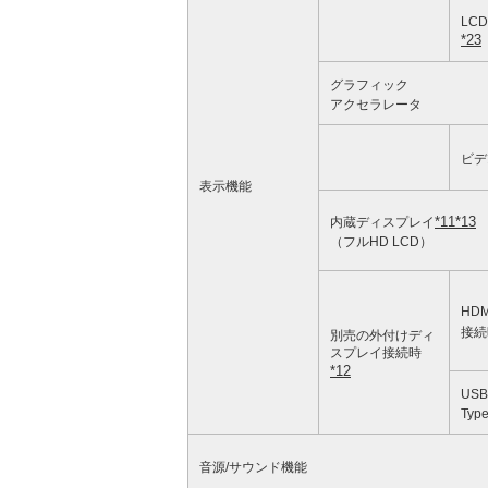
LC
*23
グラフィック
アクセラレータ
ビデ
表示機能
*11
*13
内蔵ディスプレイ
（フルHD LCD）
HDM
接続
別売の外付けディ
スプレイ接続時
*12
USB
Typ
音源/サウンド機能