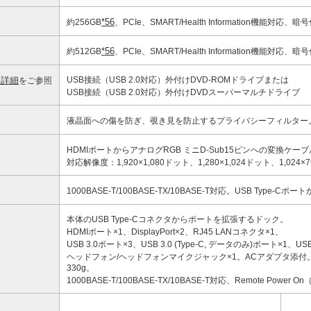
*56
約256GB
、PCIe、SMART/Health Information機能対応
*56
約512GB
、PCIe、SMART/Health Information機能対応
ク詳細
USB接続（USB 2.0対応）外付けDVD-ROMドライブまたは
をご参照
USB接続（USB 2.0対応）外付けDVDスーパーマルチドライブ
液晶面への傷を防ぎ、覗き見を防止するプライバシーフィルター
HDMIポートからアナログRGB ミニD-Sub15ピンへの変換ケーブ
対応解像度：1,920×1,080ドット、1,280×1,024ドット、1,024×
1000BASE-T/100BASE-TX/10BASE-T対応。USB Type-
本体のUSB Type-Cコネクタからポートを拡張するドック。
HDMIポート×1、DisplayPort×2、RJ45 LANコネクタ×1、
USB 3.0ポート×3、USB 3.0 (Type-C, データのみ)ポート×1、US
ヘッドフォン/ヘッドフォンマイクジャック×1。ACアダプタ添付。外形寸法
330g。
1000BASE-T/100BASE-TX/10BASE-T対応、Remote Power 