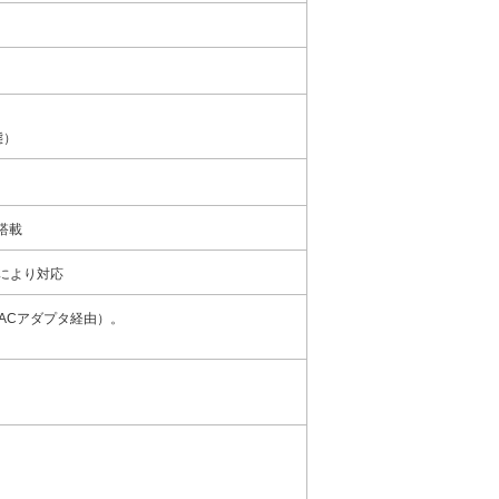
態）
搭載
により対応
z（ACアダプタ経由）。