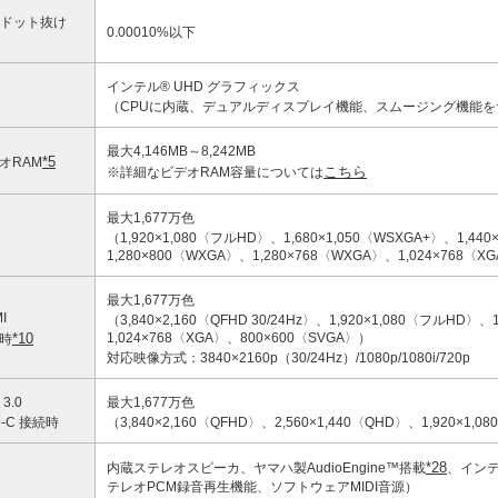
Dドット抜け
0.00010%以下
インテル® UHD グラフィックス
（CPUに内蔵、デュアルディスプレイ機能、スムージング機能を
最大4,146MB～8,242MB
*5
オRAM
こちら
※詳細なビデオRAM容量については
最大1,677万色
（1,920×1,080〈フルHD〉、1,680×1,050〈WSXGA+〉、1,440
1,280×800〈WXGA〉、1,280×768〈WXGA〉、1,024×768〈
最大1,677万色
I
（3,840×2,160〈QFHD 30/24Hz〉、1,920×1,080〈フルHD〉、1
*10
1,024×768〈XGA〉、800×600〈SVGA〉）
時
対応映像方式：3840×2160p（30/24Hz）/1080p/1080i/720p
 3.0
最大1,677万色
e-C 接続時
（3,840×2,160〈QFHD〉、2,560×1,440〈QHD〉、1,920×1,
*28
内蔵ステレオスピーカ、ヤマハ製AudioEngine™搭載
、インテ
テレオPCM録音再生機能、ソフトウェアMIDI音源）