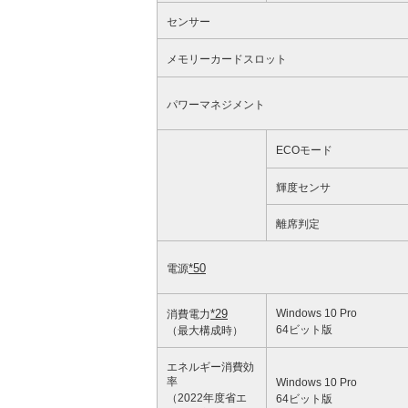
センサー
メモリーカードスロット
パワーマネジメント
ECOモード
輝度センサ
離席判定
*50
電源
*29
Windows 10 Pro
消費電力
64ビット版
（最大構成時）
エネルギー消費効
率
Windows 10 Pro
（2022年度省エ
64ビット版