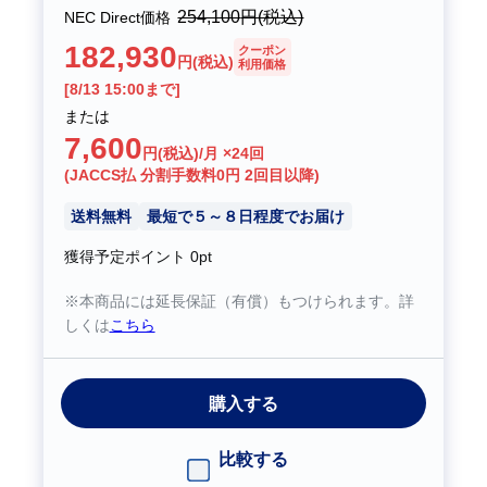
254,100
円(税込)
NEC Direct価格
182,930
クーポン
円(税込)
利用価格
[8/13 15:00まで]
または
7,600
円(税込)/月 ×24回
(JACCS払 分割手数料0円 2回目以降)
送料無料
最短で５～８日程度でお届け
獲得予定ポイント
0pt
※本商品には延長保証（有償）もつけられます。詳
しくは
こちら
購入する
比較する