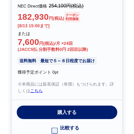
254,100
円(税込)
NEC Direct価格
182,930
クーポン
円(税込)
利用価格
[8/13 15:00まで]
または
7,600
円(税込)/月 ×24回
(JACCS払 分割手数料0円 2回目以降)
送料無料
最短で５～８日程度でお届け
獲得予定ポイント
0pt
※本商品には延長保証（有償）もつけられます。詳
しくは
こちら
購入する
比較する