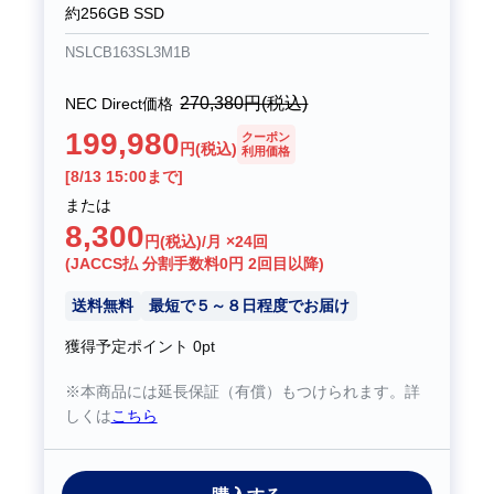
約256GB SSD
NSLCB163SL3M1B
270,380
円(税込)
NEC Direct価格
199,980
クーポン
円(税込)
利用価格
[8/13 15:00まで]
または
8,300
円(税込)/月 ×24回
(JACCS払 分割手数料0円 2回目以降)
送料無料
最短で５～８日程度でお届け
獲得予定ポイント
0pt
※本商品には延長保証（有償）もつけられます。詳
しくは
こちら