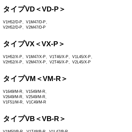
タイプVD＜VD-P＞
V1H52/D-P、V1M47/D-P、
V2H52/D-P、V2M47/D-P
タイプVX＜VX-P＞
V1H52/X-P、V1M47/X-P、V1T46/X-P、V1L45/X-P、
V2H52/X-P、V2M47/X-P、V2T46/X-P、V2L45/X-P
タイプVM＜VM-R＞
V1649/M-R、V1549/M-R、
V2649/M-R、V2549/M-R、
V1F51/M-R、V1C49/M-R
タイプVB＜VB-R＞
V1M50/B-R、V1T48/B-R、V1L47/B-R、