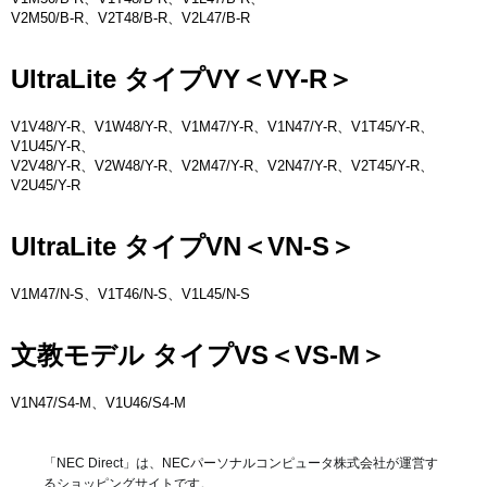
V2M50/B-R、V2T48/B-R、V2L47/B-R
UltraLite タイプVY＜VY-R＞
V1V48/Y-R、V1W48/Y-R、V1M47/Y-R、V1N47/Y-R、V1T45/Y-R、
V1U45/Y-R、
V2V48/Y-R、V2W48/Y-R、V2M47/Y-R、V2N47/Y-R、V2T45/Y-R、
V2U45/Y-R
UltraLite タイプVN＜VN-S＞
V1M47/N-S、V1T46/N-S、V1L45/N-S
文教モデル タイプVS＜VS-M＞
V1N47/S4-M、V1U46/S4-M
「NEC Direct」は、NECパーソナルコンピュータ株式会社が運営す
るショッピングサイトです。