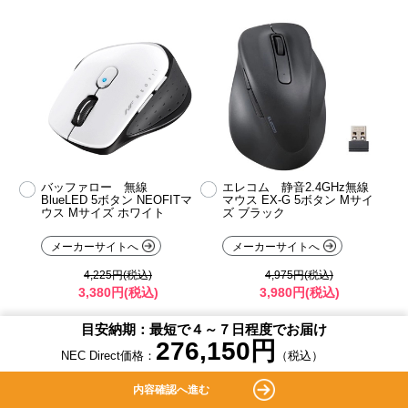
バッファロー 無線
エレコム 静音2.4GHz無線
BlueLED 5ボタン NEOFITマ
マウス EX-G 5ボタン Mサイ
ウス Mサイズ ホワイト
ズ ブラック
メーカーサイトへ
メーカーサイトへ
4,225円(税込)
4,975円(税込)
3,380円(税込)
3,980円(税込)
目安納期：最短で４～７日程度でお届け
276,150
円
NEC Direct価格：
（税込）
内容確認へ進む