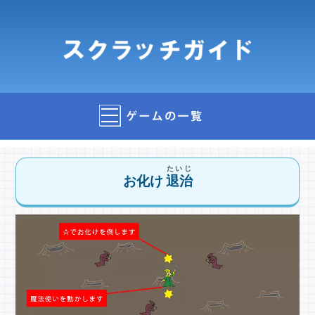
たいじ
お化け
退治