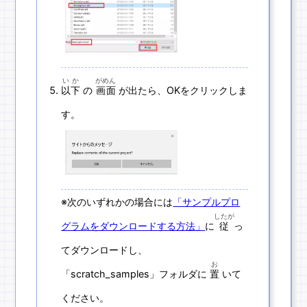
いか
がめん
以下
の
画面
が出たら、OKをクリックしま
す。
※次のいずれかの場合には
「サンプルプロ
したが
グラムをダウンロードする方法」
に
従
っ
てダウンロードし、
お
「scratch_samples」フォルダに
置
いて
ください。