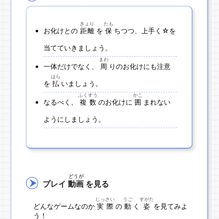
きょり
たも
お化けとの
距離
を
保
ちつつ、上手く☆を
当てていきましょう。
まわ
一体だけでなく、
周
りのお化けにも注意
はら
を
払
いましょう。
ふくすう
かこ
なるべく、
複数
のお化けに
囲
まれない
ようにしましょう。
どうが
プレイ
動画
を見る
じっさい
うご
すがた
どんなゲームなのか
実際
の
動
く
姿
を見てみよ
う！