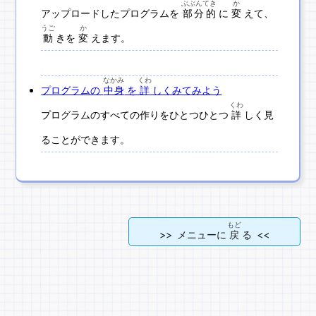
ぶぶんてき
か
アップロードしたプログラムを
部分的
に
変
えて、
うご
か
動
きを
変
えます。
なかみ
くわ
プログラムの
中身
を
詳
しくみてみよう
くわ
プログラムのすべての作りをひとつひとつ
詳
しく見
ることができます。
もど
>> メニューに
戻
る <<