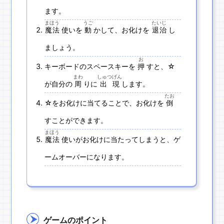
ます。
まほう
うご
たいじ
魔法
使いを
動
かして、お化けを
退治
し
ましょう。
お
キーボードのスペースキーを
押
すと、☆
まわ
しゅつげん
が自分の
周
りに
出現
します。
たお
☆をお化けに当てることで、お化けを
倒
すことができます。
まほう
魔法
使いがお化けに当たってしまうと、ゲ
ームオーバーになります。
ゲームのポイント