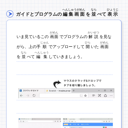
へんしゅうがめん
なら
ひょうじ
ガイドとプログラムの
編集画面
を
並
べて
表示
がめん
かいせつ
いま見ているこの
画面
でプログラムの
解説
を見な
じゅん
ひら
がめん
がら、上の手
順
でアップロードして
開
いた
画面
なら
へんしゅう
を
並
べて
編集
していきましょう。