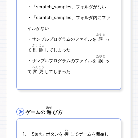
・「scratch_samples」フォルダがない
・「scratch_samples」フォルダ内にファ
イルがない
あやま
・サンプルプログラムのファイルを
誤
っ
さくじょ
て
削除
してしまった
あやま
・サンプルプログラムのファイルを
誤
っ
へんこう
て
変更
してしまった
あそ
ゲームの
遊
び方
お
「Start」ボタンを
押
してゲームを開始し