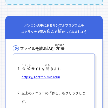
パソコンの中にあるサンプルプログラムを
こ
うご
スクラッチで読み
込
んで
動
かしてみましょう
ほうほう
ファイルを読み込む
方法
こうしき
ひら
公式
サイトを
開
きます。
https://scratch.mit.edu/
左上のメニューの「作る」をクリックしま
す。