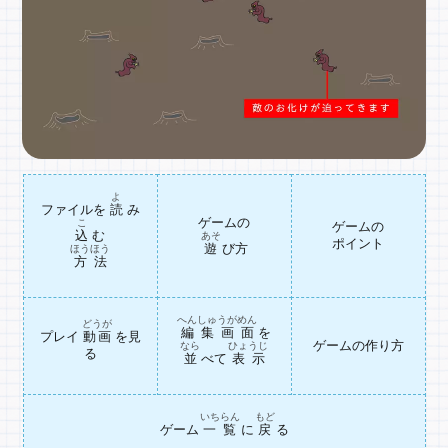
よ
ファイルを
読
み
ゲームの
こ
ゲームの
込
む
あそ
ポイント
遊
び方
ほうほう
方法
へんしゅうがめん
どうが
編集画面
を
プレイ
動画
を見
ゲームの作り方
なら
ひょうじ
る
並
べて
表示
いちらん
もど
ゲーム
一覧
に
戻
る