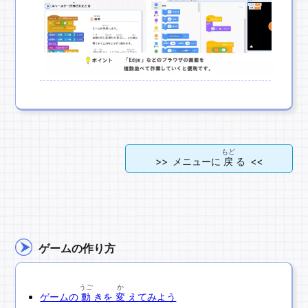
もど
>> メニューに
戻
る <<
ゲームの作り方
うご
か
ゲームの
動
きを
変
えてみよう