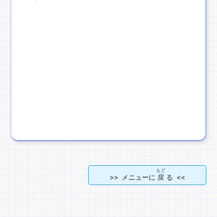
もど
>> メニューに
戻
る <<