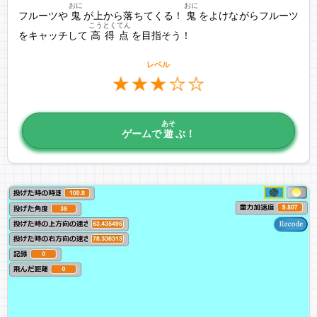
おに
おに
フルーツや
鬼
が上から落ちてくる！
鬼
をよけながらフルーツ
こうとくてん
をキャッチして
高得点
を目指そう！
レベル
あそ
ゲームで
遊
ぶ！