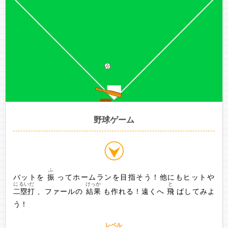
野球ゲーム
ふ
バットを
振
にるいだ
けっか
と
二塁打
、ファールの
結果
も作れる！遠くへ
飛
ばしてみよ
う！
レベル