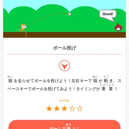
ボール投げ
ねこ
ねこ
うご
猫
を走らせてボールを投げよう！左右キーで
猫
が
動
き、ス
じゅうよう
ペースキーでボールを投げてみよう！タイミングが
重要
！
レベル
あそ
ゲームで
遊
ぶ！