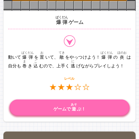
ばくだん
爆弾
ゲーム
ばくだん
お
てき
ばくだん
ほのお
動いて
爆弾
を
置
いて、
敵
をやっつけよう！
爆弾
の
炎
は
ま
こ
に
自分も
巻
き
込
むので、上手く
逃
げながらプレイしよう！
レベル
あそ
ゲームで
遊
ぶ！