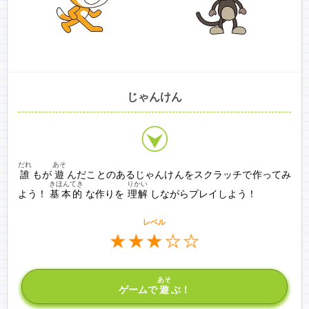
じゃんけん
だれ
あそ
誰
もが
遊
んだことのあるじゃんけんをスクラッチで作ってみ
きほんてき
りかい
よう！
基本的
な作りを
理解
しながらプレイしよう！
レベル
あそ
ゲームで
遊
ぶ！