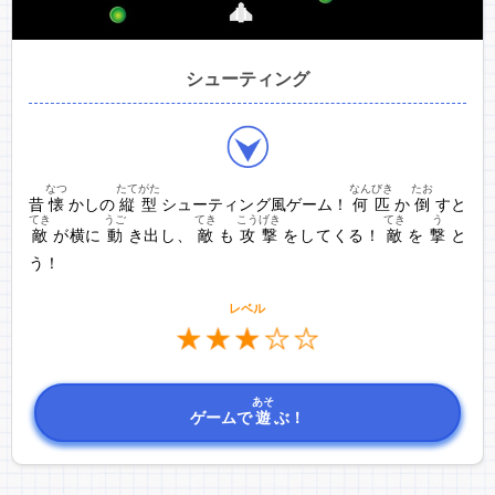
シューティング
なつ
たてがた
なんびき
たお
昔
懐
かしの
縦型
シューティング風ゲーム！
何匹
か
倒
すと
てき
うご
てき
こうげき
てき
う
敵
が横に
動
き出し、
敵
も
攻撃
をしてくる！
敵
を
撃
と
う！
レベル
あそ
ゲームで
遊
ぶ！