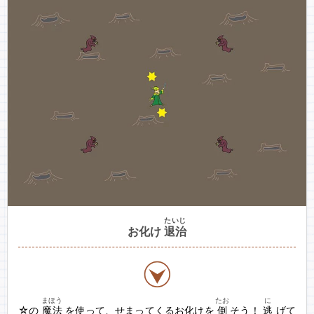
たいじ
お化け
退治
まほう
たお
に
☆の
魔法
を使って、せまってくるお化けを
倒
そう！
逃
げて