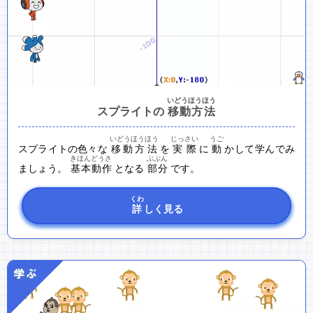
いどうほうほう
スプライトの
移動方法
いどうほうほう
じっさい
うご
スプライトの色々な
移動方法
を
実際
に
動
かして学んでみ
きほんどうさ
ぶぶん
ましょう。
基本動作
となる
部分
です。
くわ
詳
しく見る