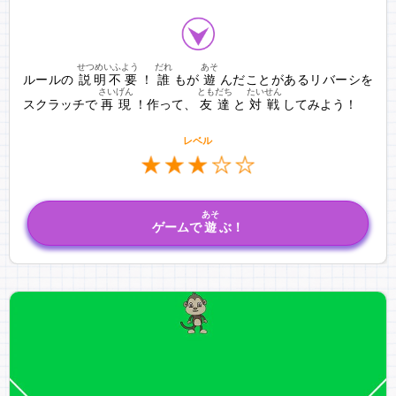
せつめいふよう
だれ
あそ
ルールの
説明不要
！
誰
もが
遊
んだことがあるリバーシを
さいげん
ともだち
たいせん
スクラッチで
再現
！作って、
友達
と
対戦
してみよう！
レベル
あそ
ゲームで
遊
ぶ！