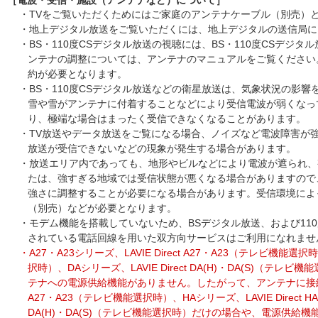
［電波・受信・施設（アンテナなど）について］
・TVをご覧いただくためにはご家庭のアンテナケーブル（別売）
・地上デジタル放送をご覧いただくには、地上デジタルの送信局に
・BS・110度CSデジタル放送の視聴には、BS・110度CSデジ
ンテナの調整については、アンテナのマニュアルをご覧ください
約が必要となります。
・BS・110度CSデジタル放送などの衛星放送は、気象状況の影
雪や雪がアンテナに付着することなどにより受信電波が弱くなっ
り、極端な場合はまったく受信できなくなることがあります。
・TV放送やデータ放送をご覧になる場合、ノイズなど電波障害が
放送が受信できないなどの現象が発生する場合があります。
・放送エリア内であっても、地形やビルなどにより電波が遮られ、
たは、強すぎる地域では受信状態が悪くなる場合がありますので
強さに調整することが必要になる場合があります。受信環境によ
（別売）などが必要となります。
・モデム機能を搭載していないため、BSデジタル放送、および11
されている電話回線を用いた双方向サービスはご利用になれませ
・A27・A23シリーズ、LAVIE Direct A27・A23（テレビ機能選択
択時）、DAシリーズ、LAVIE Direct DA(H)・DA(S)（テ
テナへの電源供給機能がありません。したがって、アンテナに接続している
A27・A23（テレビ機能選択時）、HAシリーズ、LAVIE Direct H
DA(H)・DA(S)（テレビ機能選択時）だけの場合や、電源供