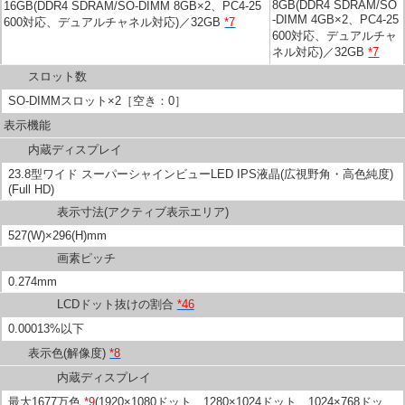
8GB(DDR4 SDRAM/SO
16GB(DDR4 SDRAM/SO-DIMM 8GB×2、PC4-25
-DIMM 4GB×2、PC4-25
600対応、デュアルチャネル対応)／32GB
*7
600対応、デュアルチャ
ネル対応)／32GB
*7
スロット数
SO-DIMMスロット×2［空き：0］
表示機能
内蔵ディスプレイ
23.8型ワイド スーパーシャインビューLED IPS液晶(広視野角・高色純度)
(Full HD)
表示寸法(アクティブ表示エリア)
527(W)×296(H)mm
画素ピッチ
0.274mm
LCDドット抜けの割合
*46
0.00013%以下
表示色(解像度)
*8
内蔵ディスプレイ
最大1677万色
*9
(1920×1080ドット、1280×1024ドット、1024×768ドッ