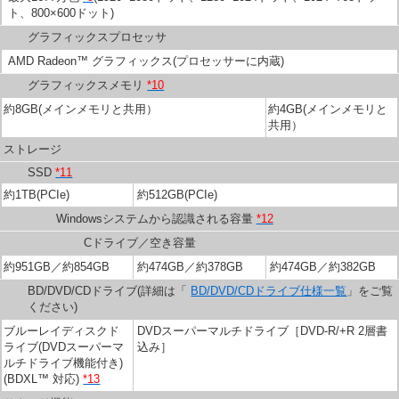
ト、800×600ドット)
グラフィックスプロセッサ
AMD Radeon™ グラフィックス(プロセッサーに内蔵)
グラフィックスメモリ
*10
約8GB(メインメモリと共用）
約4GB(メインメモリと
共用）
ストレージ
SSD
*11
約1TB(PCIe)
約512GB(PCIe)
Windowsシステムから認識される容量
*12
Cドライブ／空き容量
約951GB／約854GB
約474GB／約378GB
約474GB／約382GB
BD/DVD/CDドライブ(詳細は「
BD/DVD/CDドライブ仕様一覧
」をご覧
ください)
ブルーレイディスクド
DVDスーパーマルチドライブ［DVD-R/+R 2層書
ライブ(DVDスーパーマ
込み］
ルチドライブ機能付き)
(BDXL™ 対応)
*13