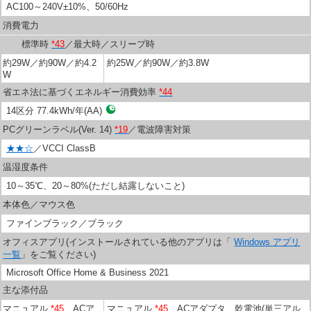
AC100～240V±10%、50/60Hz
消費電力
標準時
*43
／最大時／スリープ時
約29W／約90W／約4.2
約25W／約90W／約3.8W
W
省エネ法に基づくエネルギー消費効率
*44
14区分 77.4kWh/年(AA)
PCグリーンラベル(Ver. 14)
*19
／電波障害対策
★★☆
／VCCI ClassB
温湿度条件
10～35℃、20～80%(ただし結露しないこと)
本体色／マウス色
ファインブラック／ブラック
オフィスアプリ(インストールされている他のアプリは「
Windows アプリ
一覧
」をご覧ください)
Microsoft Office Home & Business 2021
主な添付品
マニュアル
*45
、ACア
マニュアル
*45
、ACアダプタ、乾電池(単三アル