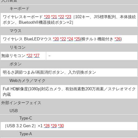
入力装置
キーボード
ワイヤレスキーボード
*20
*21
*22
*23
［102キー、JIS標準配列、本体接続
ボタン、Bluetooth®機器接続ボタン×2］
マウス
ワイヤレス BlueLEDマウス
*20
*22
*24
*25
(横チルト機能付き
*26
)
リモコン
無線リモコン
*22
*27
－
ボタン
明るさ調節つまみ/画面消灯ボタン、入力切換ボタン
Webカメラ／マイク
Full HD解像度(1080p)対応カメラ、有効画素数200万画素／ステレオマイク
内蔵
外部インターフェイス
USB
Type-C
［USB 3.2 Gen 2］×1
*28
*29
*30
Type-A