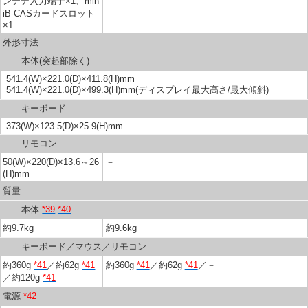
ンテナ入力端子×1、min
iB-CASカードスロット
×1
外形寸法
本体(突起部除く)
541.4(W)×221.0(D)×411.8(H)mm
541.4(W)×221.0(D)×499.3(H)mm(ディスプレイ最大高さ/最大傾斜)
キーボード
373(W)×123.5(D)×25.9(H)mm
リモコン
50(W)×220(D)×13.6～26
－
(H)mm
質量
本体
*39
*40
約9.7kg
約9.6kg
キーボード／マウス／リモコン
約360g
*41
／約62g
*41
約360g
*41
／約62g
*41
／－
／約120g
*41
電源
*42