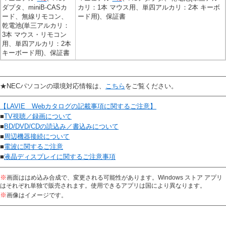
ダプタ、miniB-CASカ
カリ：1本 マウス用、単四アルカリ：2本 キーボ
ード、無線リモコン、
ード用)、保証書
乾電池(単三アルカリ：
3本 マウス・リモコン
用、単四アルカリ：2本
キーボード用)、保証書
★NECパソコンの環境対応情報は、
こちら
をご覧ください。
【LAVIE Webカタログの記載事項に関するご注意】
■
TV視聴／録画について
■
BD/DVD/CDの読込み／書込みについて
■
周辺機器接続について
■
電波に関するご注意
■
液晶ディスプレイに関するご注意事項
※
画面ははめ込み合成で、変更される可能性があります。Windows ストア アプリ
はそれぞれ単独で販売されます。使用できるアプリは国により異なります。
※
画像はイメージです。