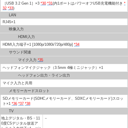
［USB 3.2 Gen 1］×3
*30
*31
(内1ポートはパワーオフUSB充電機能付き
*
32
*33
)
LAN
RJ45×1
映像入力
HDMI入力
HDMI入力端子×1 [1080p/1080i/720p/480p]
*34
サウンド関連
マイク入力
*35
ヘッドフォンマイクジャック（3.5mm 4極ミニジャック）×1
ヘッドフォン出力・ライン出力
マイク入力と共用
メモリーカードスロット
SDメモリーカード(SDHCメモリーカード、SDXCメモリーカード)スロッ
ト×1
*36
*37
*38
TV
地上デジタル・BS・11
－
0度CSデジタル放送ア