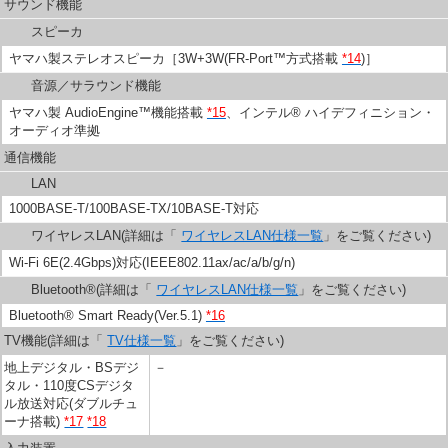
サウンド機能
スピーカ
ヤマハ製ステレオスピーカ［3W+3W(FR-Port™方式搭載
*14
)］
音源／サラウンド機能
ヤマハ製 AudioEngine™機能搭載
*15
、インテル® ハイデフィニション・
オーディオ準拠
通信機能
LAN
1000BASE-T/100BASE-TX/10BASE-T対応
ワイヤレスLAN(詳細は「
ワイヤレスLAN仕様一覧
」をご覧ください)
Wi-Fi 6E(2.4Gbps)対応(IEEE802.11ax/ac/a/b/g/n)
Bluetooth®(詳細は「
ワイヤレスLAN仕様一覧
」をご覧ください)
Bluetooth® Smart Ready(Ver.5.1)
*16
TV機能(詳細は「
TV仕様一覧
」をご覧ください)
地上デジタル・BSデジ
－
タル・110度CSデジタ
ル放送対応(ダブルチュ
ーナ搭載)
*17
*18